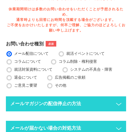
休業期間明けは多数のお問い合わせをいただくことが予想されるた
め、
通常時よりも回答にお時間を頂戴する場合がございます。
ご不便をおかけいたしますが、何卒ご理解、ご協力のほどよろしくお
願い申し上げます。
お問い合わせ種別
必須
メール配信について
就活イベントについて
コラムについて
コラム削除・権利侵害
就活対策資料について
システムの不具合・障害
退会について
広告掲載のご依頼
ご意見ご要望
その他
メールマガジンの配信停止の方法
下記ボタンより、配信停止したいメールアドレスで空メールを送
メールが届かない場合の対処方法
ってください。