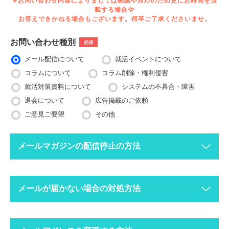
※お問い合わせ内容によりましては確認や対応のため更にお時間を頂
戴する場合や
お答えできかねる場合もございます。何卒ご了承くださいませ。
お問い合わせ種別
必須
メール配信について
就活イベントについて
コラムについて
コラム削除・権利侵害
就活対策資料について
システムの不具合・障害
退会について
広告掲載のご依頼
ご意見ご要望
その他
メールマガジンの配信停止の方法
下記ボタンより、配信停止したいメールアドレスで空メールを送
メールが届かない場合の対処方法
ってください。
配信停止までに2〜3営業日ほどかかる場合がございますのでご
了承ください。
迷惑メールフォルダにメールが振り分けられていま