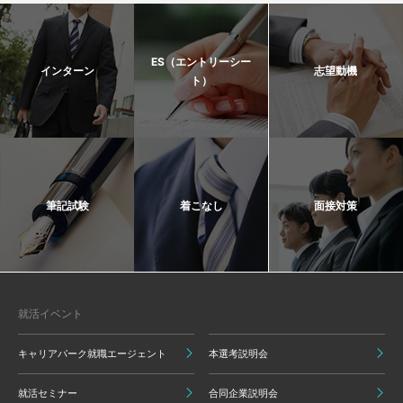
ES（エントリーシー
インターン
志望動機
ト）
筆記試験
着こなし
面接対策
就活イベント
キャリアパーク就職エージェント
本選考説明会
就活セミナー
合同企業説明会