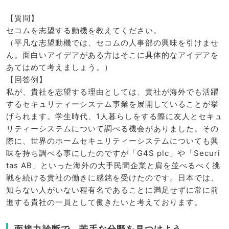
【質問】
セコムを志望する動機を教えてください。
（平凡な志望動機では、セコムの人事部の興味を引けませ
ん。面白いアイデアがある方はそこに具体的なアイデアを
あてはめて考えましょう。）
【回答例】
私が、貴社を志望する理由としては、貴社が海外でも活躍
するセキュリティーシステム事業を展開していることが挙
げられます。学生時代、1人暮らしをする際に友人とセキュ
リティーシステムについて調べる機会がありました。その
際に、世界のホームセキュリティーシステムについても興
味を持ち調べる事にしたのですが「G4S plc」や「Securi
tas AB」といった海外の大手民間企業と肩を並べるべく挑
戦を続ける貴社の働きに感銘を受けたのです。日本では、
知らない人がいない程有名であることに満足せずに常に前
進する貴社の一員として働きたいと考えております。
面接力診断で、苦手な分野を見つけよう