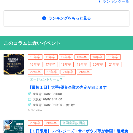
ランキング一覧
ランキングをもっと見る
このコラムに近いイベント
10年卒
11年卒
12年卒
13年卒
14年卒
15年卒
16年卒
17年卒
18年卒
19年卒
20年卒
21年卒
22年卒
23年卒
24年卒
25年卒
エージェントサービス
【最短１日】大手/優良企業の内定が狙えます
大阪府:26/8/18 11:00
大阪府:26/8/18 12:00
大阪府:26/8/19 10:00 … 他11件
5917 view
27年卒
28年卒
合同企業説明会
【１日限定】レバレジーズ・サイボウズ等が参画！選考免