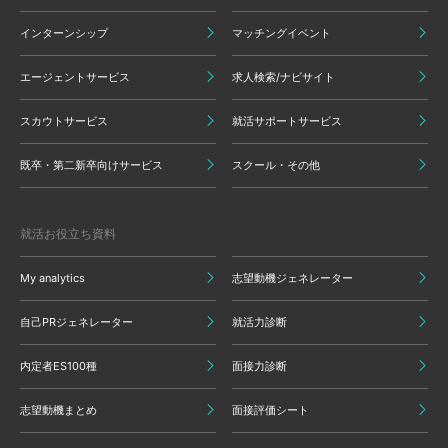
インターンシップ
マッチングイベント
エージェントサービス
求人検索/ナビサイト
スカウトサービス
就活サポートサービス
既卒・第二新卒向けサービス
スクール・その他
就活お役立ち資料
My analytics
志望動機ジェネレーター
自己PRジェネレーター
就活力診断
内定者ES100種
面接力診断
志望動機まとめ
面接評価シート