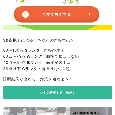
39点以下
は危険！あなたの面接力は？
80〜100点
Sランク
: 面接の達人
60点〜79点
Aランク
: 面接で損はしない
40点〜59点
Bランク
: 面接が苦手…
39点以下
Cランク
: 面接以前の問題…
診断結果が出たら、対策を始めよう！
今すぐ診断する（無料）