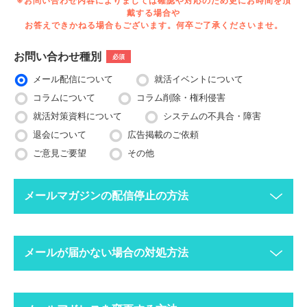
※お問い合わせ内容によりましては確認や対応のため更にお時間を頂
戴する場合や
お答えできかねる場合もございます。何卒ご了承くださいませ。
お問い合わせ種別
必須
メール配信について
就活イベントについて
コラムについて
コラム削除・権利侵害
就活対策資料について
システムの不具合・障害
退会について
広告掲載のご依頼
ご意見ご要望
その他
メールマガジンの配信停止の方法
下記ボタンより、配信停止したいメールアドレスで空メールを送
メールが届かない場合の対処方法
ってください。
配信停止までに2〜3営業日ほどかかる場合がございますのでご
了承ください。
迷惑メールフォルダにメールが振り分けられていま