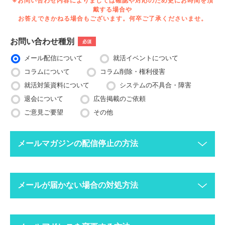
※お問い合わせ内容によりましては確認や対応のため更にお時間を頂
戴する場合や
お答えできかねる場合もございます。何卒ご了承くださいませ。
お問い合わせ種別
必須
メール配信について
就活イベントについて
コラムについて
コラム削除・権利侵害
就活対策資料について
システムの不具合・障害
退会について
広告掲載のご依頼
ご意見ご要望
その他
メールマガジンの配信停止の方法
下記ボタンより、配信停止したいメールアドレスで空メールを送
メールが届かない場合の対処方法
ってください。
配信停止までに2〜3営業日ほどかかる場合がございますのでご
了承ください。
迷惑メールフォルダにメールが振り分けられていま