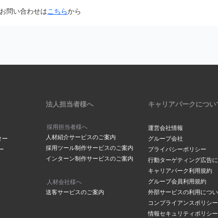
面から「@careerpark.jp」からのメールを受け取るように設定して
お問い合わせは
こちら
から
は
こちら
きには、2～3日程度お時間をいただいております。
ら
サイドバーにある「設定」をク
は
こちら
メールアドレスでつくられている場合もありますので、メールが届いて
下部にある「メールアドレスの
の「手続きを行う」ボタンをク
ださい。
場合は
こちら
からお問い合わせください
メールボックスの容量が超過していませんか？
ックスの容量に空きがないと、メールが受信されない場合がございます
削除し空き容量の確保をお願いします。
アドレスが表示されます。変更
法人担当者様へ
キャリアパークについ
合は「
メールアドレスを変更す
クしてください。
採用担当者様へ
運営会社情報
人材紹介サービスのご案内
ールアドレスご登録されていませんか？
ター
グループ会社
採用ツール制作サービスのご案内
ー
プライバシーポリシー
や、ドット（．）などにお間違いがございませんか？
インターン制作サービスのご案内
ルアドレス」に、登録を希望す
行動ターゲティング広告に
の「
メールアドレスの確認ページ
」にて登録アドレスを確認することが
レスを入力し「メールアドレス
キャリアパーク利用規約
レスを入力されていた場合はマイページメニューの「
メールアドレスの
をクリックしてください。
グループ会員利用規約
人材会社様へ
変更をお願いします。
送客サービスのご案内
外部サービスの利用につい
コンプライアンスポリシー
情報セキュリティポリシー