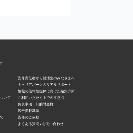
ください。
いるメールアドレスを今
。受信メールボックス
て
監修責任者から就活生のみなさまへ
キャリアパークのリアルサポート
情報の信頼性担保に向けた編集方針
ついて
ご利用いただく上での注意点
できます。
免責事項・知的財産権
変更ページ
」よりメー
広告掲載基準
て
監修のご依頼
よくある質問 / お問い合わせ