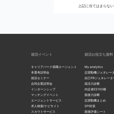
メールの設定画
上記に当てはまらない
2
Softbankの方
メールの配信停止手続
auの方は
こち
マイページの
docomoの方
※ アカウントを別の
リックし、最
2
一度ご確認ください。
確認・変更」
リックしてく
上記にて、解決しない
サーバーの
3
受信メールボ
内のメールを
現在のメール
就活イベント
就活お役立ち資料
3
を希望する場
る
」をクリッ
キャリアパーク就職エージェント
My analytics
間違ったメ
本選考説明会
志望動機ジェネレー
就活セミナー
自己PRジェネレータ
カンマ（，）
「新たなメー
合同企業説明会
就活力診断
4
マイページ内
4
るメールアド
インターンシップ
内定者ES100種
間違ったアド
変更」ボタン
マッチングイベント
面接力診断
ルアドレスの
エージェントサービス
志望動機まとめ
求人検索/ナビサイト
SPI対策
スカウトサービス
面接評価シート