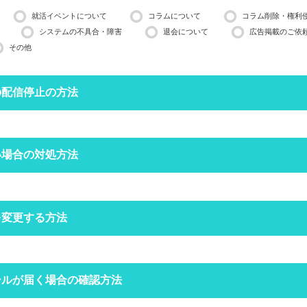
就活イベントについて
コラムについて
コラム削除・権利
システムの不具合・障害
退会について
広告掲載のご依
その他
の配信停止の方法
停止したいメールアドレスで空メールを送ってください。
い場合の対処方法
営業日ほどかかる場合がございますのでご了承ください。
インできる場合は、
マイページ
の設定からも配信停止できます。
フォルダにメールが振り分けられていませんか？
を変更する方法
定をしていなくても、自動で迷惑メールフォルダへ振り分けられる場合
ォルダをご確認ください。
空メールを送信する
クトップページの右上にある
ールが届く場合の確認方法
からログインをしてください。
場合は
こちら
からお問い合わせください
定受信の設定をされていませんか？
ードを忘れた方は
こちら