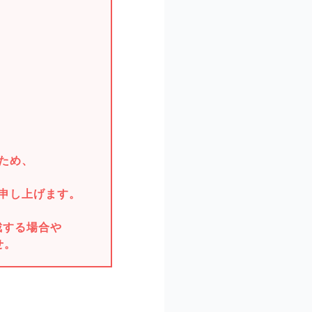
。
ため、
申し上げます。
戴する場合や
せ。