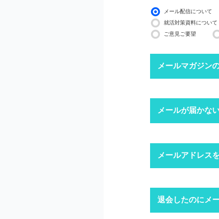
メール配信について
就活対策資料について
ご意見ご要望
メールマガジン
下記ボタンより、配信
メールが届かな
配信停止までに2〜3
※ マイページにログ
迷惑メール
メールアドレス
1
迷惑メール設
迷惑メールフ
キャリアパー
退会したのにメ
1
「ログイン」
上記にて、解決しない
ドメイン指
※ID・パスワ