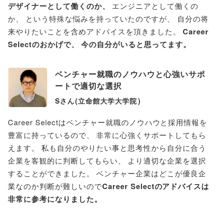
デザイナーとして働くのか
、
エンジニアとして働くの
か
、
という特殊な悩みを持っていたのですが
、
自分の将
来やりたいことを含めアドバイスを頂きました
。
Career
Selectのおかげで
、
今の自分がいると思ってます
。
ベンチャー就職のノウハウと心強いサポ
ートで適切な選択
Sさん
(
立命館大学大学院
)
Career Selectはベンチャー就職のノウハウと採用情報を
豊富に持っているので
、
非常に心強くサポートしてもら
えます
。
私も自分のやりたい事と思考性から自分に合う
企業を客観的に判断してもらい
、
より適切な企業を選択
することができました
。
ベンチャー企業はどこが優良企
業なのか判断が難しいので
Career Selectのアドバイスは
非常に参考になりました
。