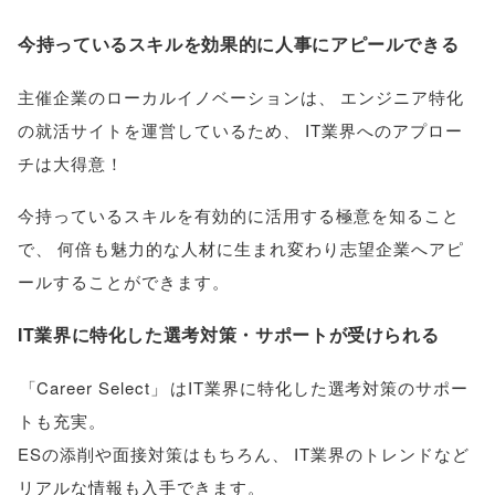
今持っているスキルを効果的に人事にアピールできる
主催企業のローカルイノベーションは
、
エンジニア特化
の就活サイトを運営しているため
、
IT業界へのアプロー
チは大得意！
今持っているスキルを有効的に活用する極意を知ること
で
、
何倍も魅力的な人材に生まれ変わり志望企業へアピ
ールすることができます
。
IT業界に特化した選考対策・サポートが受けられる
「
Career Select
」
はIT業界に特化した選考対策のサポー
トも充実
。
ESの添削や面接対策はもちろん
、
IT業界のトレンドなど
リアルな情報も入手できます
。