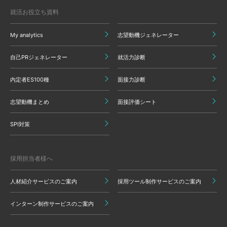
就活お役立ち資料
My analytics
志望動機ジェネレーター
自己PRジェネレーター
就活力診断
内定者ES100種
面接力診断
志望動機まとめ
面接評価シート
SPI対策
採用担当者様へ
人材紹介サービスのご案内
採用ツール制作サービスのご案内
インターン制作サービスのご案内