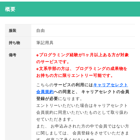
概要
自由
服装
筆記用具
持ち物
※プログラミング経験が1ヶ月以上ある方が対象
備考
のサービスです
。
※文系学部の方は
、
プログラミングの成果物を
お持ちの方に限りエントリー可能です
。
こちらの
サービスの利用には
キャリアセレクト
会員規約
への同意と
、
キャリアセレクトの会員
登録が必要
になります
。
エントリーいただいた場合はキャリアセレクト
会員規約に同意いただいたものとして取り扱わ
せていただきます
。
また
、
お申込みされた方の中で会員ではない方
に関しましては
、
会員登録をさせていただきま
す
。
何卒ご了承くださいませ
。