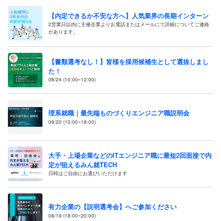
【内定できるか不安な方へ】人気業界の長期インターン
2営業日以内に主催企業よりお電話またはメールにて詳細についてご連絡
があります。
【書類選考なし！】皆様を採用候補生として選抜しまし
た！
08/24 (10:00~12:00)
理系就職｜最先端ものづくりエンジニア職説明会
08/20 (10:00~18:00)
大手・上場企業などのITエンジニア職に最短2回面接で内
定が狙えるみん就TECH
日時はご自由にお選びいただけます
有力企業の【説明選考会】へご参加ください
08/19 (18:00~20:00)