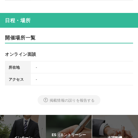
日程・場所
開催場所一覧
オンライン面談
-
所在地
-
アクセス
掲載情報の誤りを報告する
ES（エントリーシー
インターン
志望動機