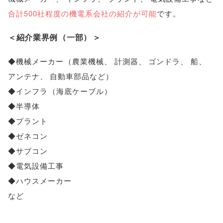
合計500社程度の機電系会社の紹介が可能
です
。
＜紹介業界例
（
一部
）
＞
◆機械メーカー
（
農業機械
、
計測器
、
ゴンドラ
、
船
、
アンテナ
、
自動車部品など
）
◆インフラ
（
海底ケーブル
）
◆半導体
◆プラント
◆ゼネコン
◆サブコン
◆電気設備工事
◆ハウスメーカー
など