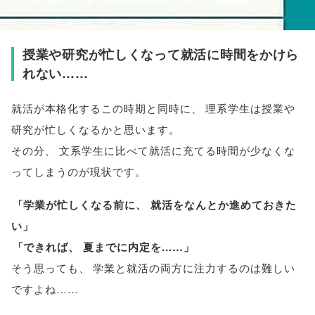
授業や研究が忙しくなって就活に時間をかけら
れない……
就活が本格化するこの時期と同時に
、
理系学生は授業や
研究が忙しくなるかと思います
。
その分
、
文系学生に比べて就活に充てる時間が少なくな
ってしまうのが現状です
。
「
学業が忙しくなる前に
、
就活をなんとか進めておきた
い
」
「
できれば
、
夏までに内定を...…
」
そう思っても
、
学業と就活の両方に注力するのは難しい
ですよね……