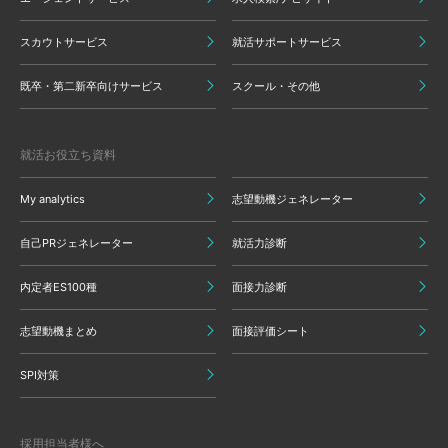
スカウトサービス
就活サポートサービス
既卒・第二新卒向けサービス
スクール・その他
就活お役立ち資料
My analytics
志望動機ジェネレーター
自己PRジェネレーター
就活力診断
内定者ES100種
面接力診断
志望動機まとめ
面接評価シート
SPI対策
採用担当者様へ