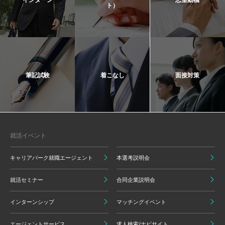
ト）
筆記試験
着こなし
面接対策
就活イベント
キャリアパーク就職エージェント
本選考説明会
就活セミナー
合同企業説明会
インターンシップ
マッチングイベント
エージェントサービス
求人検索/ナビサイト