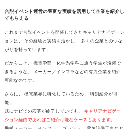
合説イベント運営の豊富な実績を活用して企業を紹介し
てもらえる
これまで合説イベントを開催してきたキャリアナビゲーシ
ョンは
、
その経験と実績を活かし
、
多くの企業とのつな
がりを持っています
。
だからこそ
、
機電学部・化学系学科に通う学生が活躍で
きるような
、
メーカー／インフラなどの有力企業を紹介
可能なのです
。
さらに
、
機電業界に特化しているため
、
特別紹介が可
能
。
既にナビでの応募が終了していても
、
キャリアナビゲー
ション経由であればご紹介可能なケースもあります
。
機械メーカー
、
インフラ
、
プラント
、
電気設備工事など