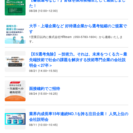
た！
08/28 (10:00~12:00)
大手・上場企業など 好待遇企業から選考短縮のご提案で
す
1営業日以内に株式会社HRteam（050-5783-1604）から連絡いたしま
す。
【ES選考免除】～技術力。それは、未来をつくる力～最
先端技術で社会の課題を解決する技術専門企業の会社説
明会＜27卒＞
08/21 (14:00~15:50)
面接確約でご招待
08/24 (15:00~16:25)
業界内成長率15年連続NO.1を誇る注目企業！ 人気上位の
会社説明会
08/11 (10:00~10:45)