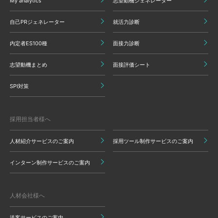
My analytics
志望動機ジェネレーター
自己PRジェネレーター
就活力診断
内定者ES100種
面接力診断
志望動機まとめ
面接評価シート
SPI対策
採用担当者様へ
人材紹介サービスのご案内
採用ツール制作サービスのご案内
インターン制作サービスのご案内
人材会社様へ
送客サービスのご案内