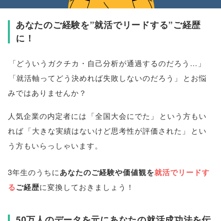
あなたのご経験を”就活でリードする”ご経歴
に！
「
どういうガクチカ・自己分析が通過するのだろう…
」
「
就活軸ってどう決めれば失敗しないのだろう
」
とお悩
みではありませんか？
人気企業の内定者には
「
全国大会にでた
」
という方もい
れば
「
大きな実績はないけど思考性が評価された
」
とい
う方もいらっしゃいます
。
3年生のうちに
あなたのご経験や価値観を
就活でリードす
る
ご経歴
に変換しておきましょう！
50万人のデータを元にあなたの就活成功法を伝