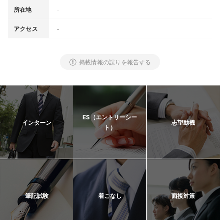
-
所在地
-
アクセス
掲載情報の誤りを報告する
ES（エントリーシー
インターン
志望動機
ト）
筆記試験
着こなし
面接対策