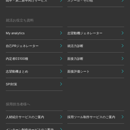
既卒・第二新卒向けサービス
スクール・その他
就活お役立ち資料
My analytics
志望動機ジェネレーター
自己PRジェネレーター
就活力診断
内定者ES100種
面接力診断
志望動機まとめ
面接評価シート
SPI対策
採用担当者様へ
人材紹介サービスのご案内
採用ツール制作サービスのご案内
インターン制作サービスのご案内