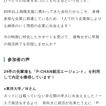
ぴったりの企業を見つけてもらえるという点です
。
60年以上就職支援に携わってきた会社だからこそ
、
多種
多様な企業に精通しているため
、
1人で行う企業探しより
も納得のいく理想の企業に出会えます！
今の時期に特化したサポートを受けて
、
後悔せずに早期
の就活終了を目指しませんか？
参加者の声
24卒の先輩達も
「
P-CHAN就活エージェント
」
を利用
して内定を獲得しています！
●東洋大学／Wさん
ネットには載っていない非公開の求人に出会えました！一
人で就活をするより
、
前向きに就活が出来たうえに
「
P-