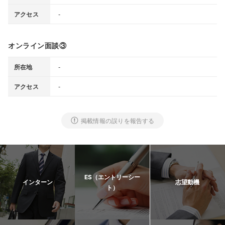
-
アクセス
オンライン面談③
-
所在地
-
アクセス
掲載情報の誤りを報告する
ES（エントリーシー
インターン
志望動機
ト）