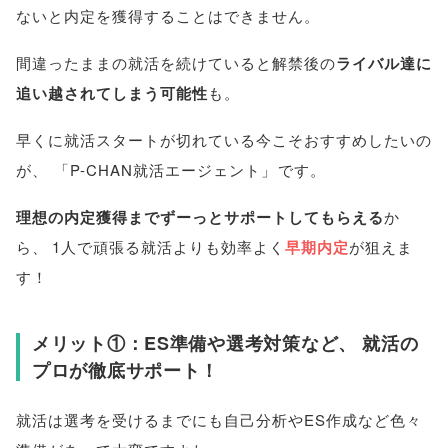
ないと内定を獲得することはできません
。
間違ったままの就活を続けていると解禁後の
ライバル達に
追い越されてしまう可能性
も
。
早くに就活スタートが切れている今こそおすすめしたいの
が
、
「
P-CHAN就活エージェント
」
です
。
理想の内定獲得までずーっとサポートしてもらえる
か
ら
、
1人で頑張る就活よりも効率よく
早期内定
が狙えま
す！
メリット①：ES準備や選考対策など
、
就活の
プロが徹底サポート！
就活は選考を受けるまでにも自己分析やES作成など色々