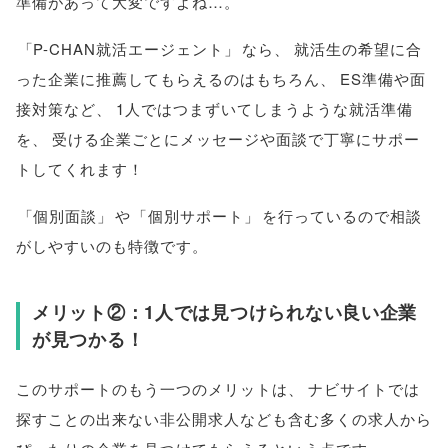
準備があって大変ですよね…
。
「
P-CHAN就活エージェント
」
なら
、
就活生の希望に合
った企業に推薦してもらえるのはもちろん
、
ES準備や面
接対策など
、
1人ではつまずいてしまうような就活準備
を
、
受ける企業ごとにメッセージや面談で丁寧にサポー
トしてくれます！
「
個別面談
」
や
「
個別サポート
」
を行っているので相談
がしやすいのも特徴です
。
メリット②：1人では見つけられない良い企業
が見つかる！
このサポートのもう一つのメリットは
、
ナビサイトでは
探すことの出来ない非公開求人なども含む多くの求人から