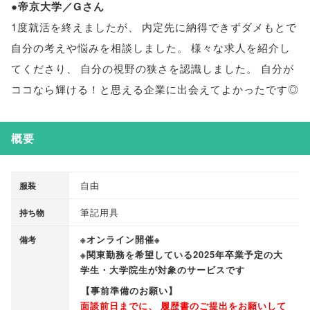
●帝京大学／Gさん
1度就活を終えましたが
、
内定先に納得できずダメもとで
自分の考えや悩みを相談しました
。
様々な求人を紹介し
てくださり
、
自分の視野の狭さを認識しました
。
自分が
ココなら輝ける！と思える企業に出会えてよかったです◎
概要
自由
服装
筆記用具
持ち物
※オンライン開催※
備考
※関東勤務を希望している2025年卒業予定の大
学生・大学院生が対象のサービスです
【
事前準備のお願い
】
面談前日までに
、
履歴書のご提出をお願いして