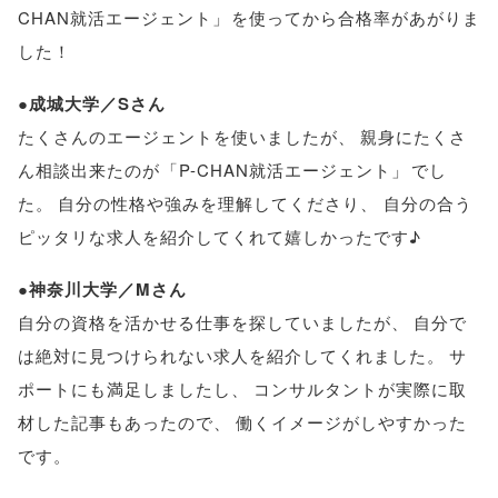
CHAN就活エージェント
」
を使ってから合格率があがりま
した！
●成城大学／Sさん
たくさんのエージェントを使いましたが
、
親身にたくさ
ん相談出来たのが
「
P-CHAN就活エージェント
」
でし
た
。
自分の性格や強みを理解してくださり
、
自分の合う
ピッタリな求人を紹介してくれて嬉しかったです♪
●神奈川大学／Mさん
自分の資格を活かせる仕事を探していましたが
、
自分で
は絶対に見つけられない求人を紹介してくれました
。
サ
ポートにも満足しましたし
、
コンサルタントが実際に取
材した記事もあったので
、
働くイメージがしやすかった
です
。