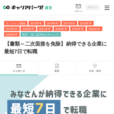
ログイン
お知らせ
オンライン開催
2015年卒
2016年卒
2017年卒
2018年卒
2019年卒
2020年卒
2021年卒
2022年卒
2023年卒
2024年卒
2025年卒
既卒・第二新卒向けサービス
【
書類～二次面接を免除
】
納得できる企業に
最短7日で転職
メッセージ
概要
日程・場所