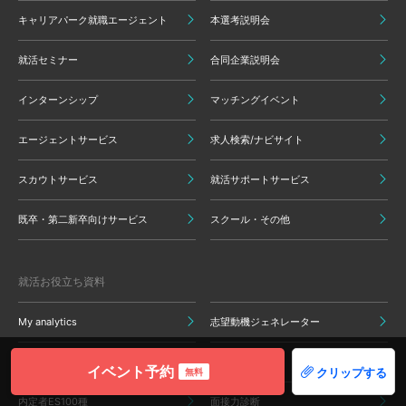
キャリアパーク就職エージェント
本選考説明会
就活セミナー
合同企業説明会
インターンシップ
マッチングイベント
エージェントサービス
求人検索/ナビサイト
スカウトサービス
就活サポートサービス
既卒・第二新卒向けサービス
スクール・その他
就活お役立ち資料
My analytics
志望動機ジェネレーター
自己PRジェネレーター
就活力診断
イベント予約
クリップする
無料
内定者ES100種
面接力診断