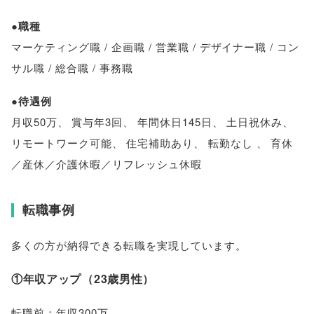
●職種
マーケティング職 / 企画職 / 営業職 / デザイナー職 / コン
サル職 / 総合職 / 事務職
●待遇例
月収50万
、
賞与年3回
、
年間休日145日
、
土日祝休み
、
リモートワーク可能
、
住宅補助あり
、
転勤なし
、
育休
／産休／介護休暇／リフレッシュ休暇
転職事例
多くの方が納得できる転職を実現しています
。
①年収アップ
（
23歳男性
）
転職前：年収300万