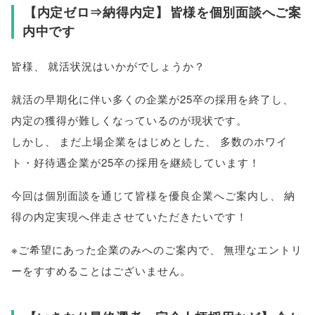
【
内定ゼロ⇒納得内定
】
皆様を個別面談へご案
内中です
皆様
、
就活状況はいかがでしょうか？
就活の早期化に伴い多くの企業が25卒の採用を終了し
、
内定の獲得が難しくなっているのが現状です
。
しかし
、
まだ上場企業をはじめとした
、
多数のホワイ
ト・好待遇企業が25卒の採用を継続しています！
今回は個別面談を通じて
皆様
を優良企業へご案内し
、
納
得の内定実現へ伴走させていただきたいです！
※ご希望にあった企業のみへのご案内で
、
無理なエントリ
ーをすすめることはございません
。