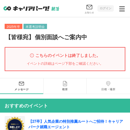
ログイン
お知らせ
2025年卒
本選考説明会
【
皆様宛
】
個別面談へご案内中
こちらのイベントは終了しました。
イベントの詳細はページ下部をご確認ください。
メッセージ
概要
日程・場所
おすすめのイベント
【27卒】人気企業の特別推薦ルートへご招待！キャリア
パーク就職エージェント