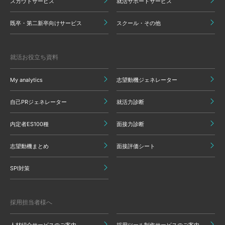
スカウトサービス
就活サポートサービス
既卒・第二新卒向けサービス
スクール・その他
就活お役立ち資料
My analytics
志望動機ジェネレーター
自己PRジェネレーター
就活力診断
内定者ES100種
面接力診断
志望動機まとめ
面接評価シート
SPI対策
採用担当者様へ
人材紹介サービスのご案内
採用ツール制作サービスのご案内