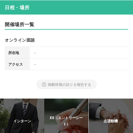
日程・場所
開催場所一覧
オンライン面談
-
所在地
-
アクセス
掲載情報の誤りを報告する
ES（エントリーシー
インターン
志望動機
ト）