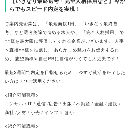
【
いきなり最終選考・完全人柄採用など
】
今か
らでもスピード内定を実現！
ご案内先企業は
、
「
最短面接1回
」
「
いきなり最終選
考
」
など選考免除で進める求人や
、
「
完全人柄採用
」
で
○○様を最大限に評価してくれる企業がございます
。
人事
へ直接○○様を推薦し
、
あらかじめ魅力をお伝えするた
め
、
志望動機や自己PRに自信がなくても大丈夫です！
最短2週間で内定を目指せるため
、
今すぐ就活を終了した
い方はぜひご活用ください！
<紹介可能職種>
コンサル / IT / 通信 /広告 / 出版 / 不動産 / 金融 / 建設 /
商社 /人材 / 小売 / インフラ ほか
<紹介可能職種>