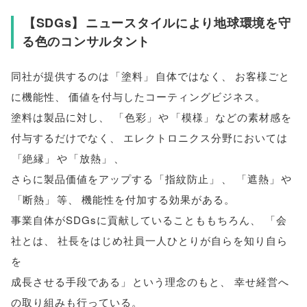
【
SDGs
】
ニュースタイルにより地球環境を守
る色のコンサルタント
同社が提供するのは
「
塗料
」
自体ではなく
、
お客様ごと
に機能性
、
価値を付与したコーティングビジネス
。
塗料は製品に対し
、
「
色彩
」
や
「
模様
」
などの素材感を
付与するだけでなく
、
エレクトロニクス分野においては
「
絶縁
」
や
「
放熱
」
、
さらに製品価値をアップする
「
指紋防止
」
、
「
遮熱
」
や
「
断熱
」
等
、
機能性を付加する効果がある
。
事業自体がSDGsに貢献していることももちろん
、
「
会
社とは
、
社長をはじめ社員一人ひとりが自らを知り自ら
を
成長させる手段である
」
という理念のもと
、
幸せ経営へ
の取り組みも行っている
。