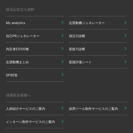
就活お役立ち資料
My analytics
志望動機ジェネレーター
自己PRジェネレーター
就活力診断
内定者ES100種
面接力診断
志望動機まとめ
面接評価シート
SPI対策
採用担当者様へ
人材紹介サービスのご案内
採用ツール制作サービスのご案内
インターン制作サービスのご案内