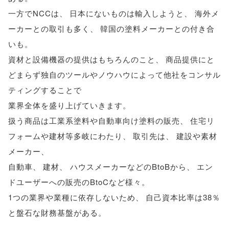
一方でNCCは
、
日本にないものは輸入しようと
、
海外メ
ーカーとの取引も多く
、
韓国の塗料メーカーとの付き合
いも
。
資材と設備機器の提供はもちろんのこと
、
商品提供にと
どまらず独自のツールやノウハウによって他社をコンサル
ティングすることで
業界全体を盛り上げていきます
。
扱う商品は工業系塗料や自動車向け塗料の販売
、
住宅リ
フォームや建材等多岐にわたり
、
取引先は
、
建設や素材
メーカー
、
自動車
、
建材
、
ハウスメーカーなどのBtoBから
、
エン
ドユーザーへの販売のBtoCなど様々
。
1つの業界や業種に依存しないため
、
自己資本比率は38％
と盤石な財務基盤がある
。