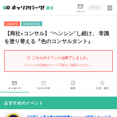
ログイン
お知らせ
2026年卒
本選考説明会
【
商社×コンサル
】
“ヘンシン”し続け
、
常識
を塗り替える『色のコンサルタント』
こちらのイベントは終了しました。
イベントの詳細はページ下部をご確認ください。
メッセージ
当日の内容
概要
日程・場所
おすすめのイベント
【27卒】人気企業の特別推薦ルートへご招待！キャリア