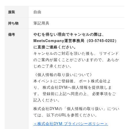
自由
服装
筆記用具
持ち物
やむを得ない理由でキャンセルの際は
、
備考
MeetsCompany運営事務局
（
03-5745-0202
）
に直接ご連絡ください
。
キャンセルのご対応を頂いた後も
、
リマインド
のご案内が届くことがございますので
、
あらか
じめご了承ください
。
《個人情報の取り扱いについて》
本イベントにご登録後
、
ポート株式会社よ
り
、
株式会社DYMへ個人情報を提供致しま
す
。
登録前に上記へ同意の上
、
必要事項をご
記入ください
。
株式会社DYMの
「
個人情報の取り扱い
」
につい
ては
、
以下のURLを参照ください
。
＜株式会社DYM プライバシーポリシー＞