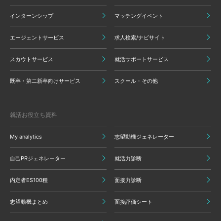
インターンシップ
マッチングイベント
エージェントサービス
求人検索/ナビサイト
スカウトサービス
就活サポートサービス
既卒・第二新卒向けサービス
スクール・その他
就活お役立ち資料
My analytics
志望動機ジェネレーター
自己PRジェネレーター
就活力診断
内定者ES100種
面接力診断
志望動機まとめ
面接評価シート