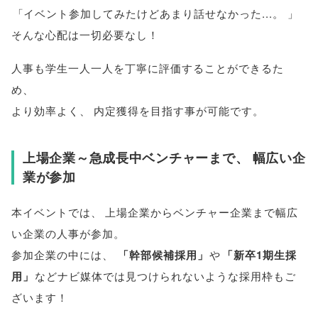
「
イベント参加してみたけどあまり話せなかった...
。
」
そんな心配は一切必要なし！
人事も学生一人一人を丁寧に評価することができるた
め
、
より効率よく
、
内定獲得を目指す事が可能です
。
上場企業～急成長中ベンチャーまで
、
幅広い企
業が参加
本イベントでは
、
上場企業からベンチャー企業まで幅広
い企業の人事が参加
。
参加企業の中には
、
「
幹部候補採用
」
や
「
新卒1期生採
用
」
などナビ媒体では見つけられないような採用枠もご
ざいます！