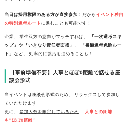
当日は採用権限のある方が直接参加！
だから
イベント独自
の特別選考ルート
に進むことも可能です！
企業
、
学生双方の意向がマッチすれば
、
「
一次選考スキ
ップ
」
や
「
いきなり責任者面接
」
、
「
書類選考免除ルー
ト
」
など
、
効率的に就活を進めることも！
【
事前準備不要
】
人事とほぼ0距離で話せる座
談会形式
当イベントは座談会形式のため
、
リラックスして参加し
ていただけます
。
更に
、
参加人数を限定しているため
、
人事との距離
も”ほぼ0距離”