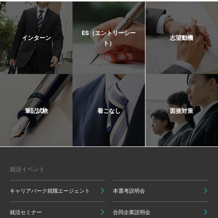
ES（エントリーシー
インターン
志望動機
ト）
筆記試験
着こなし
面接対策
就活イベント
キャリアパーク就職エージェント
本選考説明会
就活セミナー
合同企業説明会