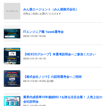
みん就エージェント（みん就株式会社）
日時はご自由にお選びいただけます
ITエンジニア職 1week選考会
08/20 (10:00~16:00)
【NEXCOグループ】本選考説明会へご参加ください
08/24 (15:15~16:15)
【株式会社ノジマ】の説明選考会へご招待
08/12 (13:30~16:00) 品川駅
業界内成長率15年連続NO.1を誇る注目企業！ 人気上位の
会社説明会
08/11 (10:00~10:45)