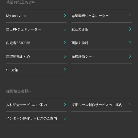
就活お役立ち資料
My analytics
志望動機ジェネレーター
自己PRジェネレーター
就活力診断
内定者ES100種
面接力診断
志望動機まとめ
面接評価シート
SPI対策
採用担当者様へ
人材紹介サービスのご案内
採用ツール制作サービスのご案内
インターン制作サービスのご案内