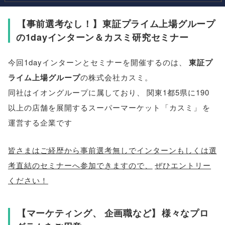
【
事前選考なし！
】
東証プライム上場グループ
の1dayインターン＆カスミ研究セミナー
今回1dayインターンとセミナーを開催するのは
、
東証プ
ライム上場グループ
の株式会社カスミ
。
同社はイオングループに属しており
、
関東1都5県に190
以上の店舗を展開するスーパーマーケット
「
カスミ
」
を
運営する企業です
皆さま
はご経歴から事前選考無しでインターンもしくは選
考直結のセミナーへ参加できますので
、
ぜひエントリー
ください！
【
マーケティング
、
企画職など
】
様々なプロ