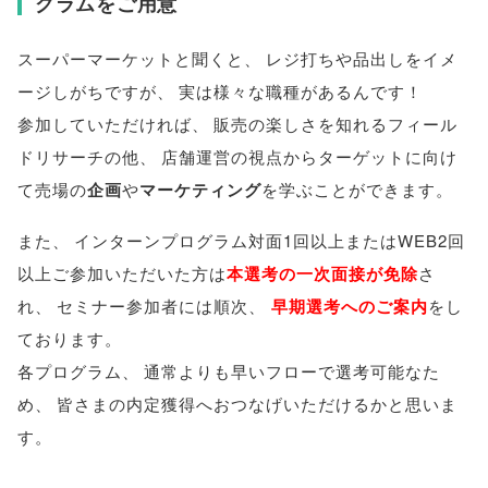
グラムをご用意
スーパーマーケットと聞くと
、
レジ打ちや品出しをイメ
ージしがちですが
、
実は様々な職種があるんです！
参加していただければ
、
販売の楽しさを知れるフィール
ドリサーチの他
、
店舗運営の視点からターゲットに向け
て売場の
企画
や
マーケティング
を学ぶことができます
。
また
、
インターンプログラム対面1回以上またはWEB2回
以上ご参加いただいた方は
本選考の一次面接が免除
さ
れ
、
セミナー参加者には順次
、
早期選考へのご案内
をし
ております
。
各プログラム
、
通常よりも早いフローで選考可能なた
め
、
皆さまの内定獲得へおつなげいただけるかと思いま
す
。