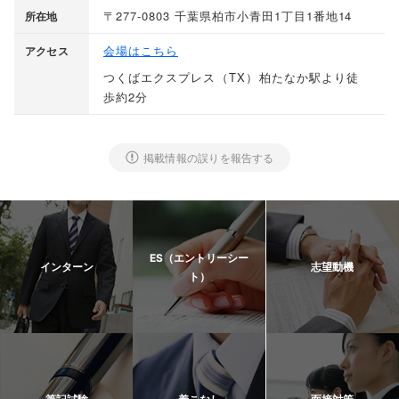
〒277-0803 千葉県柏市小青田1丁目1番地14
所在地
会場はこちら
アクセス
つくばエクスプレス
（
TX
）
柏たなか駅より徒
歩約2分
掲載情報の誤りを報告する
ES（エントリーシー
インターン
志望動機
ト）