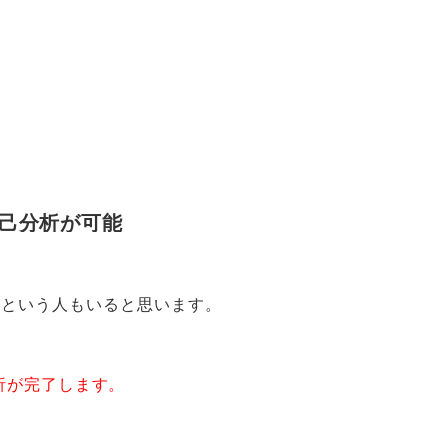
自己分析が可能
いという人もいると思います
。
析が完了します
。