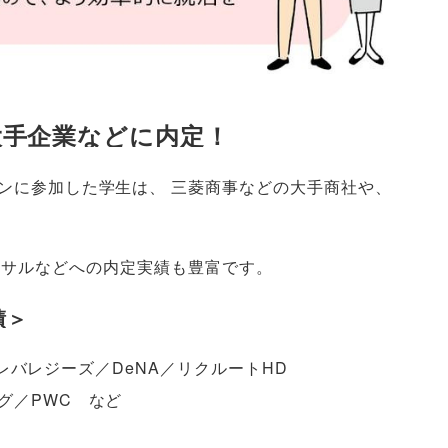
大手企業などに内定！
ンに参加した学生は
、
三菱商事などの大手商社や
、
ンサルなどへの内定実績も豊富です
。
績＞
ト／レバレジーズ／DeNA／リクルートHD
グ／PWC など