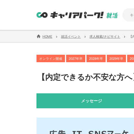
›
›
›
HOME
就活イベント
求人検索/ナビサイト
【
オンライン開催
2027年卒
2028年卒
2029年卒
2
【
内定できるか不安な方へ
メッセージ