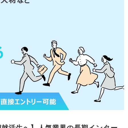
期就活生へ
】
人気業界の長期インター