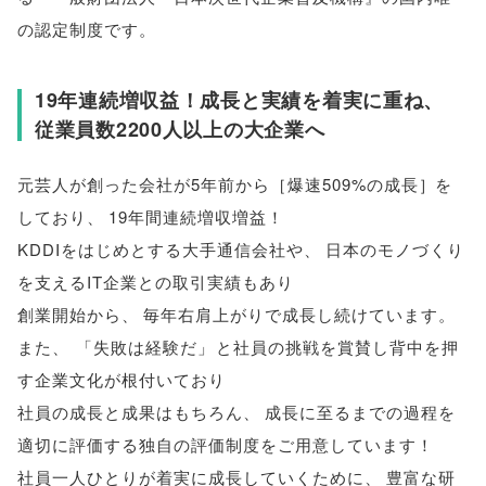
の認定制度です
。
19年連続増収益！成長と実績を着実に重ね
、
従業員数2200人以上の大企業へ
元芸人が創った会社が5年前から［爆速509%の成長］を
しており
、
19年間連続増収増益！
KDDIをはじめとする大手通信会社や
、
日本のモノづくり
を支えるIT企業との取引実績もあり
創業開始から
、
毎年右肩上がりで成長し続けています
。
また
、
「
失敗は経験だ
」
と社員の挑戦を賞賛し背中を押
す企業文化が根付いており
社員の成長と成果はもちろん
、
成長に至るまでの過程を
適切に評価する独自の評価制度をご用意しています！
社員一人ひとりが着実に成長していくために
、
豊富な研