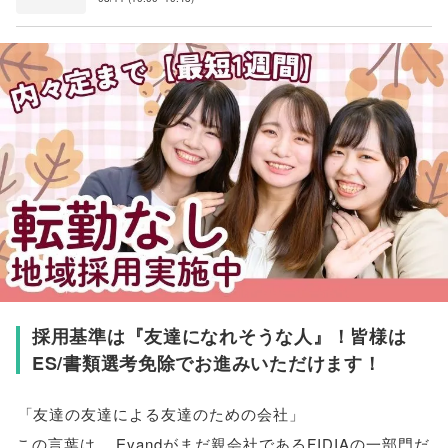
採用基準は『友達になれそうな人』！皆様は
ES/書類選考免除でお進みいただけます！
「
友達の友達による友達のための会社
」
この言葉は
、
Evandがまだ親会社であるFIDIAの一部門だ