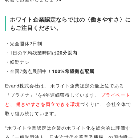
ホワイト企業認定ならではの〈働きやすさ〉に
もご注目ください
。
・完全週休2日制
・1日の平均残業時間は
20分以内
・転勤ナシ
・全国7拠点展開中！
100%希望拠点配属
Evand株式会社は
、
ホワイト企業認定の最上位である
「
プラチナ
」
*を4年連続獲得しています
。
プライベート
と
、
働きやすさを両立できる環境
づくりに
、
会社全体で
取り組み続けています
。
*ホワイト企業認定は企業のホワイト化を総合的に評価す
る『一般財団法人 日本次世代企業普及機構』の国内唯一