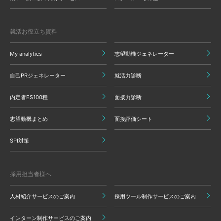
就活お役立ち資料
My analytics
志望動機ジェネレーター
自己PRジェネレーター
就活力診断
内定者ES100種
面接力診断
志望動機まとめ
面接評価シート
SPI対策
採用担当者様へ
人材紹介サービスのご案内
採用ツール制作サービスのご案内
インターン制作サービスのご案内