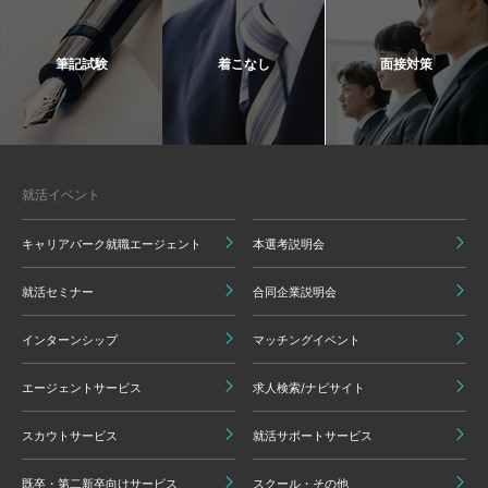
筆記試験
着こなし
面接対策
就活イベント
キャリアパーク就職エージェント
本選考説明会
就活セミナー
合同企業説明会
インターンシップ
マッチングイベント
エージェントサービス
求人検索/ナビサイト
スカウトサービス
就活サポートサービス
既卒・第二新卒向けサービス
スクール・その他