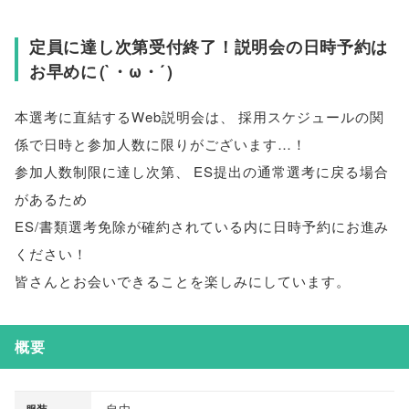
定員に達し次第受付終了！説明会の日時予約は
お早めに
(
`・ω・´
)
本選考に直結するWeb説明会は
、
採用スケジュールの関
係で日時と参加人数に限りがございます…！
参加人数制限に達し次第
、
ES提出の通常選考に戻る場合
があるため
ES/書類選考免除が確約されている内に日時予約にお進み
ください！
皆さんとお会いできることを楽しみにしています
。
概要
自由
服装