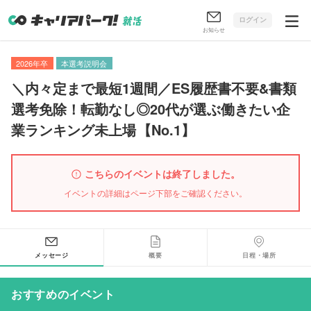
ログイン
お知らせ
2026年卒
本選考説明会
＼内々定まで最短1週間／ES履歴書不要&書類
選考免除！転勤なし◎20代が選ぶ働きたい企
業ランキング未上場
【
No.1
】
こちらのイベントは終了しました。
イベントの詳細はページ下部をご確認ください。
メッセージ
概要
日程・場所
おすすめのイベント