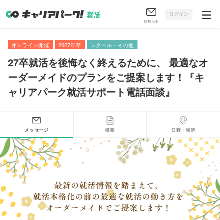
ログイン
お知らせ
オンライン開催
2027年卒
スクール・その他
27卒就活を後悔なく終えるために
、
最適なオ
ーダーメイドのプランをご提案します！『キ
ャリアパーク就活サポート電話面談』
メッセージ
概要
日程・場所