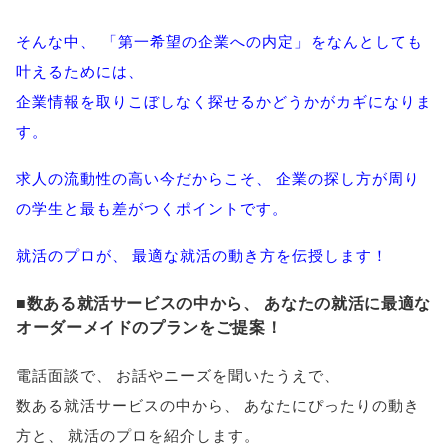
そんな中
、
「
第一希望の企業への内定
」
をなんとしても
叶えるためには
、
企業情報を取りこぼしなく探せるかどうかがカギになりま
す
。
求人の流動性の高い今だからこそ
、
企業の探し方が周り
の学生と最も差がつくポイントです
。
就活のプロが
、
最適な就活の動き方を伝授します！
■数ある就活サービスの中から
、
あなたの就活に最適な
オーダーメイドのプランをご提案！
電話面談で
、
お話やニーズを聞いたうえで
、
数ある就活サービスの中から
、
あなたにぴったりの動き
方と
、
就活のプロを紹介します
。