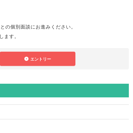
ーとの個別面談にお進みください
。
します
。
エントリー