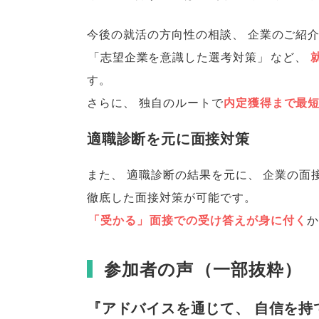
今後の就活の方向性の相談
、
企業のご紹
「
志望企業を意識した選考対策
」
など
、
す
。
さらに
、
独自のルートで
内定獲得まで最短
適職診断を元に面接対策
また
、
適職診断の結果を元に
、
企業の面
徹底した面接対策が可能です
。
「
受かる
」
面接での受け答えが身に付く
か
参加者の声
（
一部抜粋
）
『アドバイスを通じて
、
自信を持