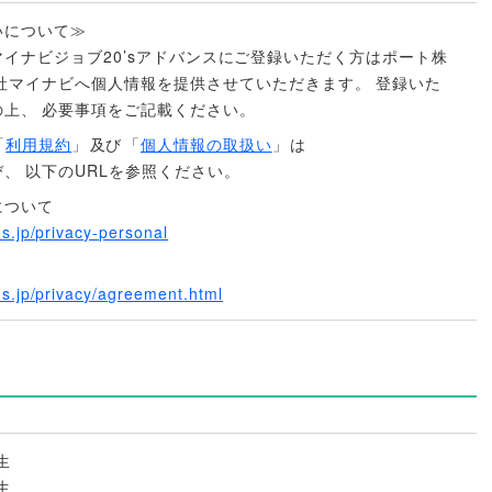
いについて≫
イナビジョブ20’sアドバンスにご登録いただく方はポート株
社マイナビへ個人情報を提供させていただきます
。
登録いた
の上
、
必要事項をご記載ください
。
「
利用規約
」
及び
「
個人情報の取扱い
」
は
び
、
以下のURLを参照ください
。
について
s.jp/privacy-personal
0s.jp/privacy/agreement.html
生
生