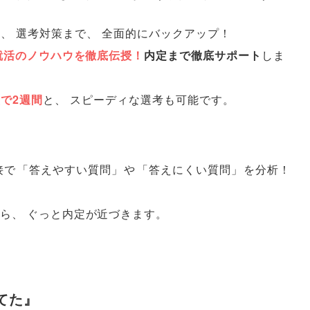
介
、
選考対策まで
、
全面的にバックアップ！
就活のノウハウを徹底伝授！
内定まで徹底サポート
しま
で2週間
と
、
スピーディな選考も可能です
。
接で
「
答えやすい質問
」
や
「
答えにくい質問
」
を分析！
ら
、
ぐっと内定が近づきます
。
てた』