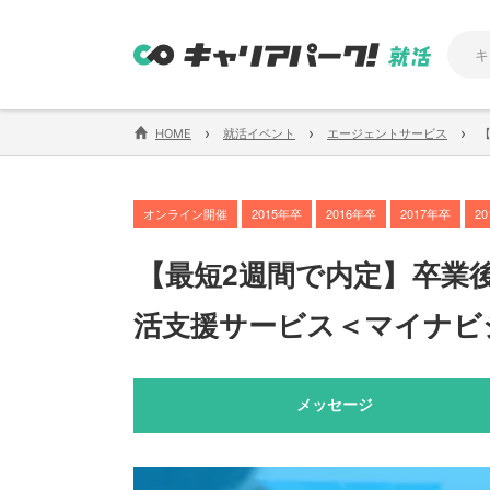
›
›
›
HOME
就活イベント
エージェントサービス
オンライン開催
2015年卒
2016年卒
2017年卒
2
【
最短2週間で内定
】
卒業
活支援サービス＜マイナビジ
メッセージ