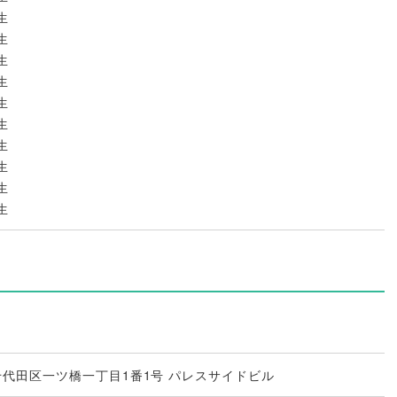
生
生
生
生
生
生
生
生
生
生
京都千代田区一ツ橋一丁目1番1号 パレスサイドビル