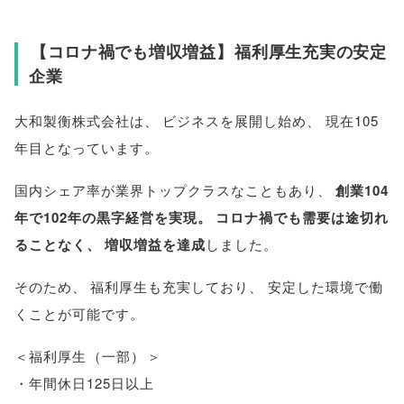
【
コロナ禍でも増収増益
】
福利厚生充実の安定
企業
大和製衡株式会社は
、
ビジネスを展開し始め
、
現在105
年目となっています
。
国内シェア率が業界トップクラスなこともあり
、
創業104
年で102年の黒字経営を実現
。
コロナ禍でも需要は途切れ
ることなく
、
増収増益を達成
しました
。
そのため
、
福利厚生も充実しており
、
安定した環境で働
くことが可能です
。
＜福利厚生
（
一部
）
＞
・年間休日125日以上