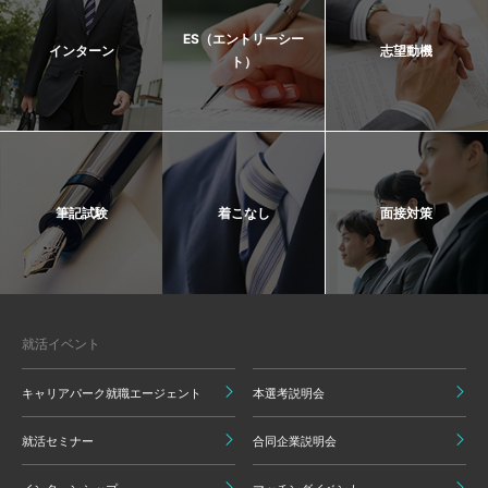
ES（エントリーシー
インターン
志望動機
ト）
筆記試験
着こなし
面接対策
就活イベント
キャリアパーク就職エージェント
本選考説明会
就活セミナー
合同企業説明会