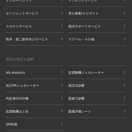
インターンシップ
マッチングイベント
エージェントサービス
求人検索/ナビサイト
スカウトサービス
就活サポートサービス
既卒・第二新卒向けサービス
スクール・その他
就活お役立ち資料
My analytics
志望動機ジェネレーター
自己PRジェネレーター
就活力診断
内定者ES100種
面接力診断
志望動機まとめ
面接評価シート
SPI対策