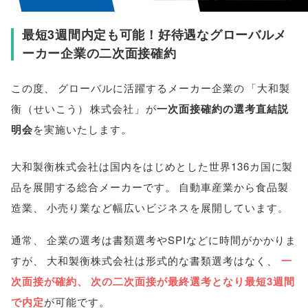
最短3週間内定も可能！好待遇なグローバルメ
ーカー企業の二次面接確約
この度
、
グローバルに活躍するメーカー企業の
「
大和製
衡
（
せいこう
）
株式会社
」
が
一次面接確約の選考直結説
明会
を実施いたします
。
大和製衡株式会社は国内をはじめとした世界136カ国に製
品を展開する総合メーカーです
。
自動車産業から食品製
造業
、
小売り業など幅広いビジネスを展開しています
。
通常
、
企業の選考は書類選考やSPIなどに時間がかかりま
すが
、
大和製衡株式会社は形式的な書類選考はなく
、
一
次面接が確約
、
次の二次面接が最終選考となり最短3週間
で内定
が可能です
。