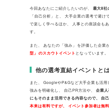
今回あなたにご紹介したいのが
、
最大8
「
自己分析
」
と
、
大手企業の選考で避け
で楽しく学べるほか
、
人事との座談会も
す
。
また
、
あなたの
「
強み
」
を評価した企業
型
」
のスカウトイベント
となっています
。
他の選考直結イベントと
また
、
GoogleやP&Gなど大手企業も活
強みを明確化し
、
自己PR方法や
、
企業人
にもそのまま活用できる内容なので
、
自己
本来は有料ですが
、
イベント参加者は無