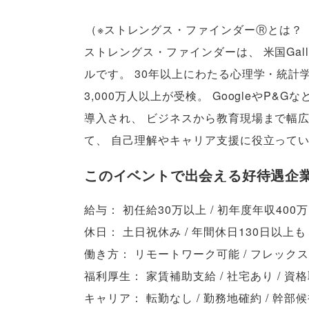
（
※ストレングス・ファインダーⓇとは？
ストレングス・ファインダーは
、
米国Ga
ルです
。
30年以上にわたる心理学・統計
3,000万人以上が受検
。
GoogleやP&
導入され
、
ビジネスから教育現場まで幅
て
、
自己理解やキャリア支援に役立って
このイベントで出会える好待遇企
給与： 初任給30万以上 / 初年度年収400万
休日： 土日祝休み / 年間休日130日以上も
働き方： リモートワーク可能 / フレックス
福利厚生： 家賃補助支給 / 社宅あり / 
キャリア： 転勤なし / 勤務地確約 / 幹部