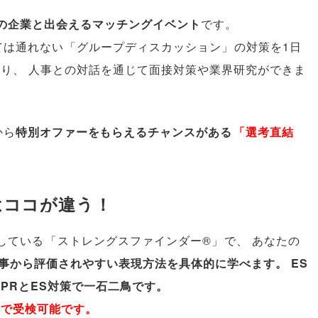
社の企業と出会えるマッチングイベント
です
。
ては通れない
「
グループディスカッション
」
の対策を1日
あり
、
人事との対話を通じて面接対策や業界研究ができま
から
特別オファーをもらえるチャンスがある
「
選考直結
はココが違う！
用している
「
ストレングスファインダー®
」
で
、
あなたの
事から評価されやすい表現方法を具体的に学べます
。
ES
PRとES対策で一石二鳥です
。
料で受検可能です
。