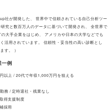
llup社が開発した
、
世界中で信頼されている自己分析ツー
学研究と数百万人のデータに基づいて開発され
、
全世界で
Gなどの大手企業をはじめ
、
アメリカや日本の大学などでも
広く活用されています
。
信頼性・妥当性の高い診断とし
います
。
）
業一例
円以上 / 20代で年収1,000万円を狙える
勤務 / 定時退社・残業なし
資格取得支援制度
候補採用