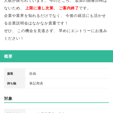
人数が限られています
。
今のところ
、
追加の開催日時は
ないため
、
上限に達し次第
、
ご案内終了
です
。
企業や業界を知れるだけでなく
、
今後の就活にも活かせ
る企業説明会はなかなか貴重です！
ぜひ
、
この機会を見逃さず
、
早めにエントリーにお進み
ください！
概要
自由
服装
筆記用具
持ち物
対象