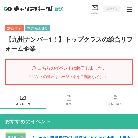
ログイン
お知らせ
2027年卒
本選考説明会
【
九州ナンバー1！
】
トップクラスの総合リフ
ォーム企業
こちらのイベントは終了しました。
イベントの詳細はページ下部をご確認ください。
メッセージ
概要
日程・場所
おすすめのイベント
【スカウト獲得率97％】皆様はこちらから大手・人気企