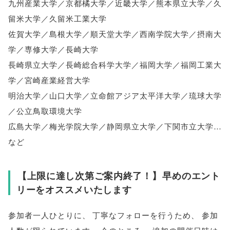
九州産業大学／京都橘大学／近畿大学／熊本県立大学／久
留米大学／久留米工業大学
佐賀大学／島根大学／順天堂大学／西南学院大学／摂南大
学／専修大学／長崎大学
長崎県立大学／長崎総合科学大学／福岡大学／福岡工業大
学／宮崎産業経営大学
明治大学／山口大学／立命館アジア太平洋大学／琉球大学
／公立鳥取環境大学
広島大学／梅光学院大学／静岡県立大学／下関市立大学…
など
【
上限に達し次第ご案内終了！
】
早めのエント
リーをオススメいたします
参加者一人ひとりに
、
丁寧なフォローを行うため
、
参加