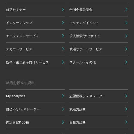
就活セミナー
合同企業説明会
インターンシップ
マッチングイベント
エージェントサービス
求人検索/ナビサイト
スカウトサービス
就活サポートサービス
既卒・第二新卒向けサービス
スクール・その他
就活お役立ち資料
My analytics
志望動機ジェネレーター
自己PRジェネレーター
就活力診断
内定者ES100種
面接力診断