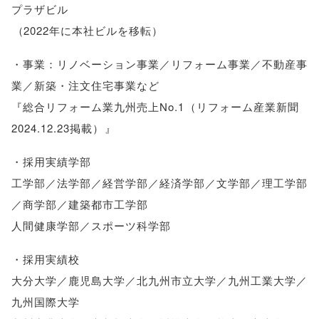
プラザビル
（
2022年に本社ビルを移転
）
・事業：リノベーション事業／リフォーム事業／不動産事
業／新築・注文住宅事業など
『総合リフォーム業九州売上No.1
（
リフォーム産業新聞
2024.12.23掲載
）
』
・採用実績学部
工学部／法学部／経営学部／経済学部／文学部／理工学部
／商学部／建築都市工学部
人間健康学部／スポーツ科学部
・採用実績校
大分大学／鹿児島大学／北九州市立大学／九州工業大学／
九州国際大学