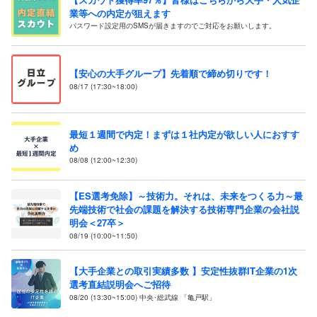
業等への内定が狙えます
パスワード設定用のSMSが届きますのでご対応をお願いします。
【安心の大手グループ】先着順で締め切りです！
08/17 (17:30~18:00)
最短１週間で内定！まずは１社内定が欲しい人におすす
め
08/08 (12:00~12:30)
【ES選考免除】～技術力。それは、未来をつくる力～最
先端技術で社会の課題を解決する技術専門企業の会社説
明会＜27卒＞
08/19 (10:00~11:50)
【大手企業との取引実績多数 】安定性抜群IT企業の1次
選考直結説明会へご招待
08/20 (13:30~15:00) 中央･総武線 「亀戸駅」