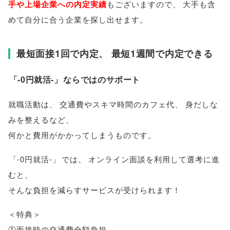
手や上場企業への内定実績
もございますので
、
大手も含
めて自分に合う企業を探し出せます
。
最短面接1回で内定
、
最短1週間で内定できる
「
-0円就活-
」
ならではのサポート
就職活動は
、
交通費やスキマ時間のカフェ代
、
身だしな
みを整えるなど
、
何かと費用がかかってしまうものです
。
「
-0円就活-
」
では
、
オンライン面談を利用して選考に進
むと
、
そんな負担を減らすサービスが受けられます！
＜特典＞
①面接時の交通費全額負担