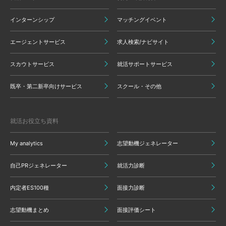
インターンシップ
マッチングイベント
エージェントサービス
求人検索/ナビサイト
スカウトサービス
就活サポートサービス
既卒・第二新卒向けサービス
スクール・その他
就活お役立ち資料
My analytics
志望動機ジェネレーター
自己PRジェネレーター
就活力診断
内定者ES100種
面接力診断
志望動機まとめ
面接評価シート