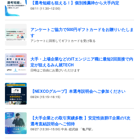
【選考短縮も狙える！】個別推薦枠から大手内定
08/11 (11:30~12:00)
アンケートご協力で500円ギフトカードをお贈りいたしま
す
アンケートに回答してギフトカードを受け取る
大手・上場企業などのITエンジニア職に最短2回面接で内
定が狙えるみん就TECH
日時はご自由にお選びいただけます
【NEXCOグループ】本選考説明会へご参加ください
08/24 (15:15~16:15)
【大手企業との取引実績多数 】安定性抜群IT企業の1次
選考直結説明会へご招待
08/27 (13:30~15:00) 中央･総武線 「亀戸駅」