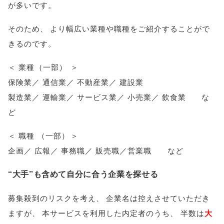
が多いです
。
そのため
、
より幅広い業種や職種をご紹介することがで
きるのです
。
＜ 業種
（
一部
）
＞
保険業／ 通信業／ 不動産業／ 建設業
製造業／ 運輸業／ サービス業／ 小売業／ 飲食業 な
ど
＜ 職種
（
一部
）
＞
企画／ 広報／ 事務職／ 販売職／営業職 など
“大手”も含めて自分に合う企業を探せる
募集殺到のリスクを考え
、
企業名は控えさせていただき
ますが
、
本サービスを利用した内定者のうち
、
半数は
大