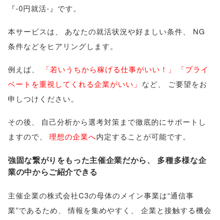
『-0円就活-』です
。
本サービスは
、
あなたの就活状況や好ましい条件
、
NG
条件などをヒアリングします
。
例えば
、
「
若いうちから稼げる仕事がいい！
」
「
プライ
ベートを重視してくれる企業がいい
」
など
、
ご要望をお
申しつけください
。
その後
、
自己分析から選考対策まで徹底的にサポートし
ますので
、
理想の企業へ
内定することが可能です
。
強固な繋がりをもった主催企業だから
、
多種多様な企
業の中からご紹介できる
主催企業の株式会社C3の母体のメイン事業は“通信事
業”であるため
、
情報を集めやすく
、
企業と接触する機会