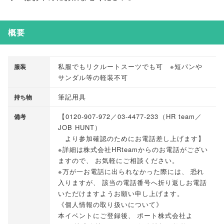
概要
私服でもリクルートスーツでも可 ※短パンや
服装
サンダル等の軽装不可
筆記用具
持ち物
【
0120-907-972／03-4477-233
（
HR team／
備考
JOB HUNT
）
より参加確認のためにお電話差し上げます
】
※詳細は株式会社HRteamからのお電話がござい
ますので
、
お気軽にご相談ください
。
※万が一お電話に出られなかった際には
、
恐れ
入りますが
、
該当の電話番号へ折り返しお電話
いただけますようお願い申し上げます
。
《個人情報の取り扱いについて》
本イベントにご登録後
、
ポート株式会社よ