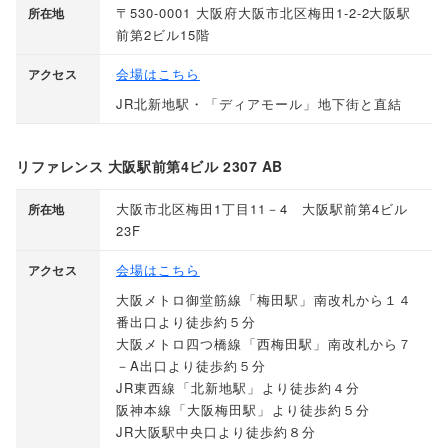
〒530-0001 大阪府大阪市北区梅田1-2-2大阪駅
所在地
前第2ビル15階
会場はこちら
アクセス
JR北新地駅・
「
ディアモール
」
地下街と直結
リファレンス 大阪駅前第4ビル 2307 AB
大阪市北区梅田1丁目11－4 大阪駅前第4ビル
所在地
23F
会場はこちら
アクセス
大阪メトロ御堂筋線
「
梅田駅
」
南改札から１４
番出口より徒歩約５分
大阪メトロ四つ橋線
「
西梅田駅
」
南改札から７
－A出口より徒歩約５分
JR東西線
「
北新地駅
」
より徒歩約４分
阪神本線
「
大阪梅田駅
」
より徒歩約５分
JR大阪駅中央口より徒歩約８分