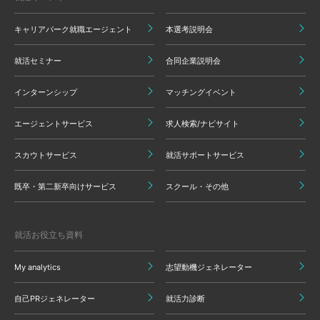
キャリアパーク就職エージェント
本選考説明会
就活セミナー
合同企業説明会
インターンシップ
マッチングイベント
エージェントサービス
求人検索/ナビサイト
スカウトサービス
就活サポートサービス
既卒・第二新卒向けサービス
スクール・その他
就活お役立ち資料
My analytics
志望動機ジェネレーター
自己PRジェネレーター
就活力診断