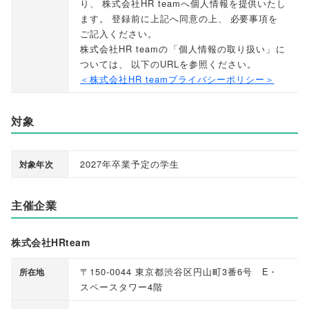
り
、
株式会社HR teamへ個人情報を提供いたし
ます
。
登録前に上記へ同意の上
、
必要事項を
ご記入ください
。
株式会社HR teamの
「
個人情報の取り扱い
」
に
ついては
、
以下のURLを参照ください
。
＜株式会社HR teamプライバシーポリシー＞
対象
2027年卒業予定の学生
対象年次
主催企業
株式会社HRteam
〒150-0044 東京都渋谷区円山町3番6号 E・
所在地
スペースタワー4階