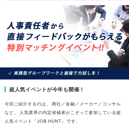
超人気イベントが今年も開催！
今回ご紹介するのは
、
商社／金融／メーカー／コンサル
など
、
人気業界の内定候補者がこぞって参加している超
人気イベント
「
JOB HUNT
」
です
。