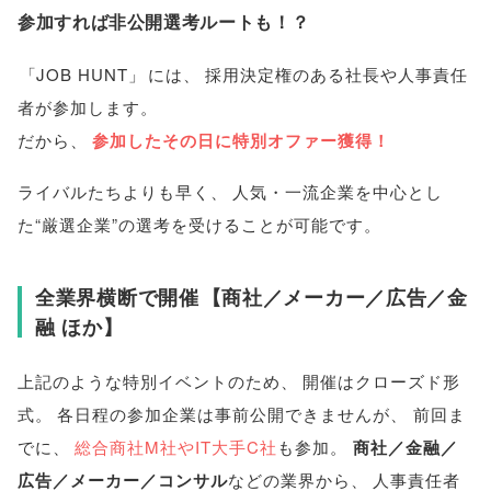
参加すれば非公開選考ルートも！？
「
JOB HUNT
」
には
、
採用決定権のある社長や人事責任
者が参加します
。
だから
、
参加したその日に特別オファー獲得！
ライバルたちよりも早く
、
人気・一流企業を中心とし
た“厳選企業”の選考を受けることが可能です
。
全業界横断で開催
【
商社／メーカー／広告／金
融 ほか
】
上記のような特別イベントのため
、
開催はクローズド形
式
。
各日程の参加企業は事前公開できませんが
、
前回ま
でに
、
総合商社M社やIT大手C社
も参加
。
商社／金融／
広告／メーカー／コンサル
などの業界から
、
人事責任者