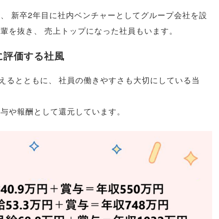
り
、
新卒2年目に社内ベンチャーとしてグループ会社を設
先輩を抜き
、
売上トップになった社員もいます
。
に評価する社風
えるとともに
、
社員の働きやすさも大切にしている当
給与や報酬として還元しています
。