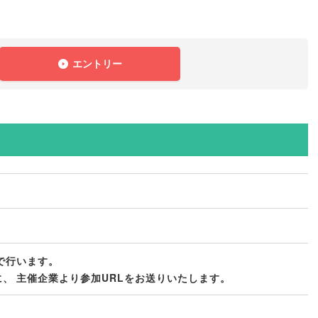
！
エントリー
信で行います
。
に
、
主催企業より参加URLをお送りいたします
。