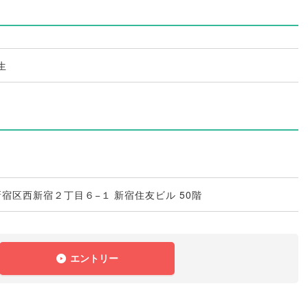
生
京都新宿区西新宿２丁目６−１ 新宿住友ビル 50階
エントリー