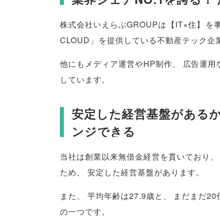
株式会社いえらぶGROUPは
【
IT×住
】
を
CLOUD
」
を提供している不動産テック企
他にもメディア運営やHP制作
、
広告運用
しています
。
安定した経営基盤がある
ンジできる
当社は創業以来無借金経営を貫いており
、
ため
、
安定した経営基盤があります
。
また
、
平均年齢は27.9歳と
、
まだまだ2
の一つです
。