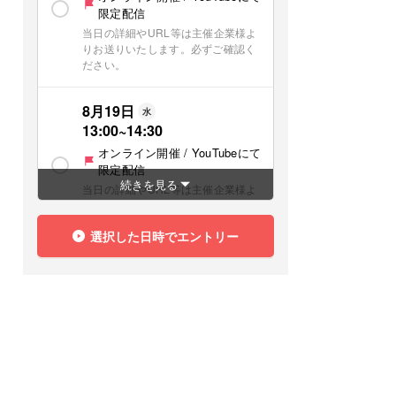
限定配信
当日の詳細やURL等は主催企業様よ
りお送りいたします。必ずご確認く
ださい。
8月19日
水
13:00
~
14:30
オンライン開催 / YouTubeにて
限定配信
続きを見る
当日の詳細やURL等は主催企業様よ
りお送りいたします。必ずご確認く
ださい。
選択した日時でエントリー
8月21日
金
17:00
~
18:30
オンライン開催 / YouTubeにて
限定配信
当日の詳細やURL等は主催企業様よ
りお送りいたします。必ずご確認く
ださい。