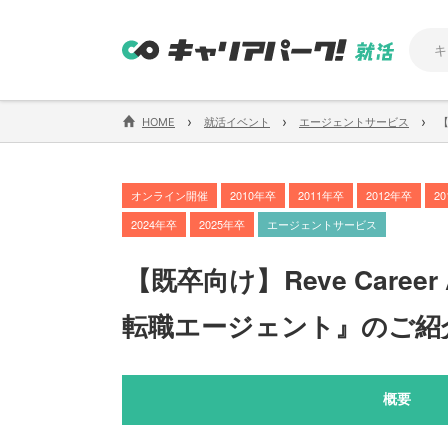
›
›
›
HOME
就活イベント
エージェントサービス
【
オンライン開催
2010年卒
2011年卒
2012年卒
2
2024年卒
2025年卒
エージェントサービス
【
既卒向け
】
Reve Car
転職エージェント』のご紹
概要