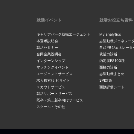
就活イベント
就活お役立ち資料
キャリアパーク就職エージェント
My analytics
本選考説明会
志望動機ジェネレー
就活セミナー
自己PRジェネレータ
合同企業説明会
就活力診断
インターンシップ
内定者ES100種
マッチングイベント
面接力診断
エージェントサービス
志望動機まとめ
求人検索/ナビサイト
SPI対策
スカウトサービス
面接評価シート
就活サポートサービス
既卒・第二新卒向けサービス
スクール・その他