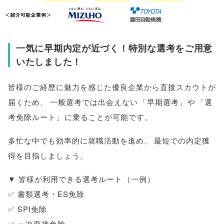
一気に早期内定が近づく！特別な選考をご用意
いたしました！
皆様
のご経歴に魅力を感じた優良企業から直接スカウトが
届くため
、
一般選考では出会えない
「
早期選考
」
や
「
選
考免除ルート
」
に乗ることが可能です
。
多忙な中でも効率的に就職活動を進め
、
最短での内定獲
得を目指しましょう
。
▼
皆様
が利用できる選考ルート
（
一例
）
✅ 書類選考・ES免除
✅ SPI免除
✅ 一次面接免除