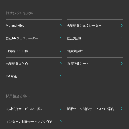
就活お役立ち資料
My analytics
志望動機ジェネレーター
自己PRジェネレーター
就活力診断
内定者ES100種
面接力診断
志望動機まとめ
面接評価シート
SPI対策
採用担当者様へ
人材紹介サービスのご案内
採用ツール制作サービスのご案内
インターン制作サービスのご案内