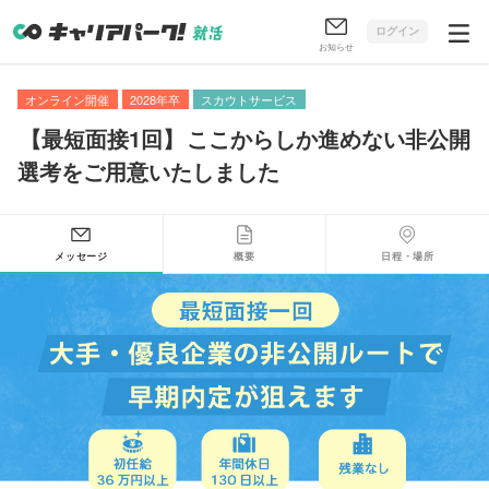
ログイン
お知らせ
オンライン開催
2028年卒
スカウトサービス
【
最短面接1回
】
ここからしか進めない非公開
選考をご用意いたしました
メッセージ
概要
日程・場所