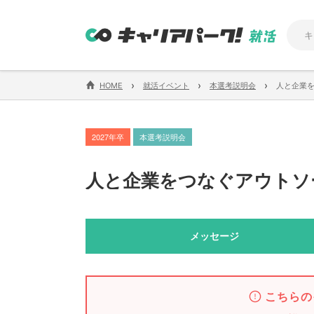
›
›
›
HOME
就活イベント
本選考説明会
人と企業
2027年卒
本選考説明会
人と企業をつなぐアウトソ
メッセージ
こちらの