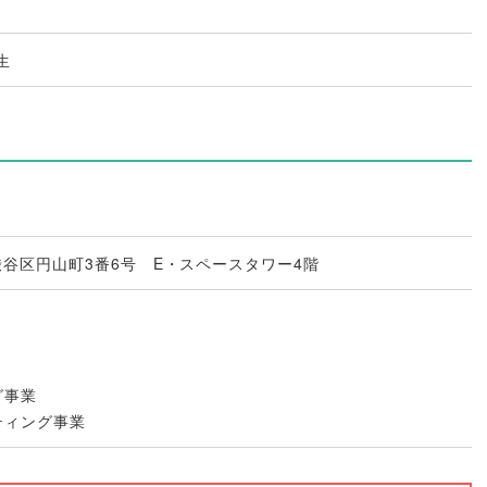
生
京都渋谷区円山町3番6号 E・スペースタワー4階
グ事業
ティング事業