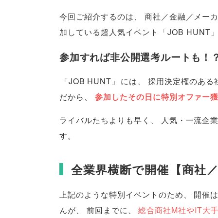
今回ご紹介するのは
、
商社／金融／メー
加している超人気イベント
「
JOB HUNT
参加すれば非公開選考ルートも！
「
JOB HUNT
」
には
、
採用決定権のある
だから
、
参加したその日に特別オファー
ライバルたちよりも早く
、
人気・一流企業
す
。
全業界横断で開催
【
商社／
上記のような特別イベントのため
、
開催
んが
、
前回までに
、
総合商社M社やIT大