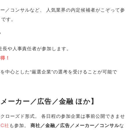
カー／コンサルなど
、
人気業界の内定候補者がこぞって参
」
です
。
？
社長や人事責任者が参加します
。
獲得！
を中心とした“厳選企業”の選考を受けることが可能で
メーカー／広告／金融 ほか
】
はクローズド形式
。
各日程の参加企業は事前公開できませ
手C社
も参加
。
商社／金融／広告／メーカー／コンサル
な