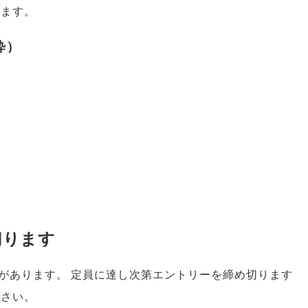
います
。
粋
）
切ります
があります
。
定員に達し次第エントリーを締め切ります
ださい
。