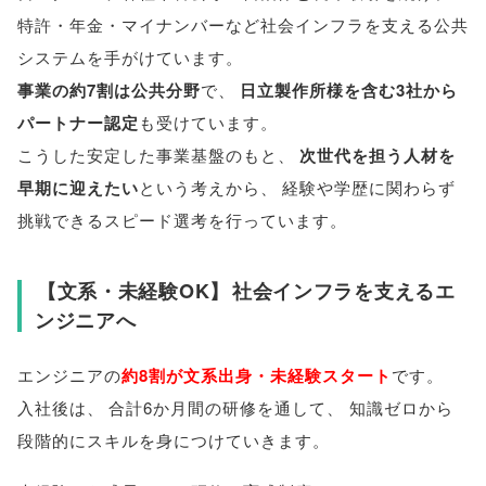
特許・年金・マイナンバーなど社会インフラを支える公共
システムを手がけています
。
事業の約7割は公共分野
で
、
日立製作所様を含む3社から
パートナー認定
も受けています
。
こうした安定した事業基盤のもと
、
次世代を担う人材を
早期に迎えたい
という考えから
、
経験や学歴に関わらず
挑戦できるスピード選考を行っています
。
【
文系・未経験OK
】
社会インフラを支えるエ
ンジニアへ
エンジニアの
約8割が文系出身・未経験スタート
です
。
入社後は
、
合計6か月間の研修を通して
、
知識ゼロから
段階的にスキルを身につけていきます
。