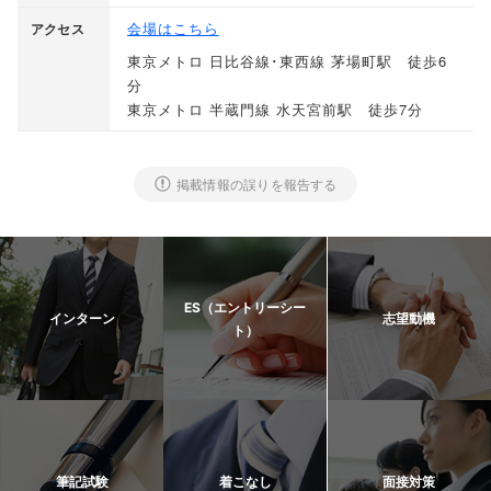
会場はこちら
アクセス
東京メトロ 日比谷線･東西線 茅場町駅 徒歩6
分
東京メトロ 半蔵門線 水天宮前駅 徒歩7分
掲載情報の誤りを報告する
ES（エントリーシー
インターン
志望動機
ト）
筆記試験
着こなし
面接対策