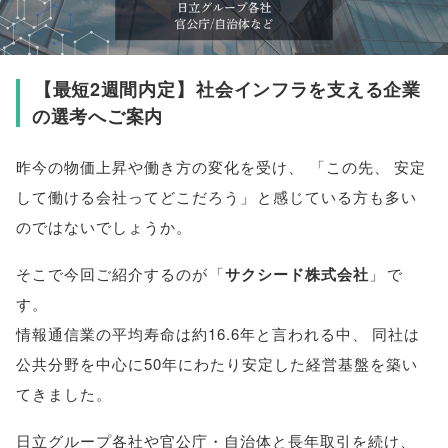
【
最短2週間内定
】
社会インフラを支える企業
の選考へご案内
昨今の物価上昇や働き方の変化を受け
、
「
この先
、
安定
して働ける会社ってどこだろう
」
と感じている方も多い
のではないでしょうか
。
そこで今回ご紹介するのが
「
サクシード株式会社
」
で
す
。
情報通信業の平均寿命は約16.6年と言われる中
、
同社は
公共分野を中心に50年にわたり安定した経営基盤を築い
てきました
。
日立グループ各社や官公庁・自治体と長年取引を続け
、