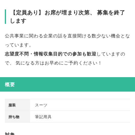
【
定員あり
】
お席が埋まり次第
、
募集を終了
します
公共事業に関わる企業の話を直接聞ける数少ない機会とな
っています
。
志望度不問・情報収集目的での参加も歓迎
していますの
で
、
気になる方はお早めにご予約ください！
概要
スーツ
服装
筆記用具
持ち物
対象