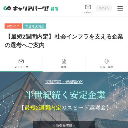
ログイン
お知らせ
2027年卒
本選考説明会
【
最短2週間内定
】
社会インフラを支える企業
の選考へご案内
メッセージ
概要
日程・場所