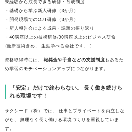
未経験から成長できる研修・育成制度
・基礎から学ぶ新人研修
（
3か月
）
・開発現場でのOJT研修
（
3か月
）
・新人報告会による成果・課題の振り返り
・40講座以上の技術研修/30講座以上のビジネス研修
(
最新技術含め
、
生涯学べる会社です
。
)
資格取得時には
、
報奨金や手当などの支援制度
もあるた
め学習のモチベーションアップにつながります
。
「
安定
」
だけで終わらない
。
長く働き続けら
れる環境です！
サクシード
（
株
）
では
、
仕事とプライベートを両立しな
がら
、
無理なく長く働ける環境づくりを重視していま
す
。