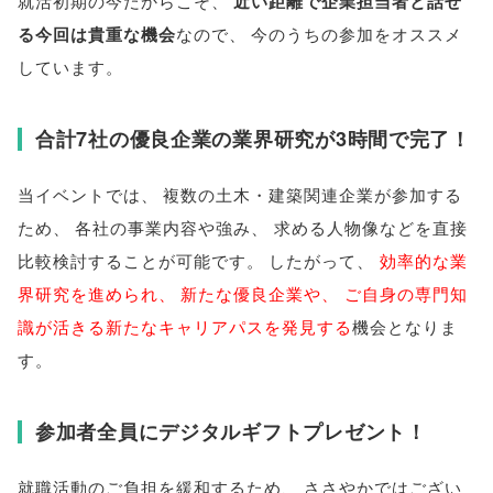
就活初期の今だからこそ
、
近い距離で企業担当者と話せ
る今回は貴重な機会
なので
、
今のうちの参加をオススメ
しています
。
合計7社の優良企業の業界研究が3時間で完了！
当イベントでは
、
複数の土木・建築関連企業が参加する
ため
、
各社の事業内容や強み
、
求める人物像などを直接
比較検討することが可能です
。
したがって
、
効率的な業
界研究を進められ
、
新たな優良企業や
、
ご自身の専門知
識が活きる新たなキャリアパスを発見する
機会となりま
す
。
参加者全員にデジタルギフトプレゼント！
就職活動のご負担を緩和するため
、
ささやかではござい