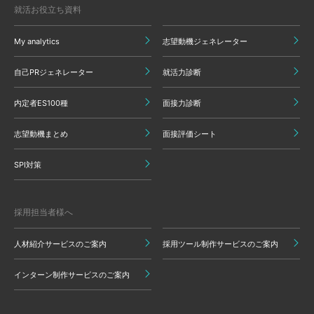
就活お役立ち資料
My analytics
志望動機ジェネレーター
自己PRジェネレーター
就活力診断
内定者ES100種
面接力診断
志望動機まとめ
面接評価シート
SPI対策
採用担当者様へ
人材紹介サービスのご案内
採用ツール制作サービスのご案内
インターン制作サービスのご案内