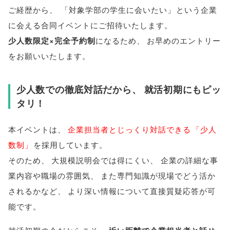
ご経歴から
、
「
対象学部の学生に会いたい
」
という企業
に会える合同イベントにご招待いたします
。
少人数限定×完全予約制
になるため
、
お早めのエントリー
をお願いいたします
。
少人数での徹底対話だから
、
就活初期にもピッ
タリ！
本イベントは
、
企業担当者とじっくり対話できる
「
少人
数制
」
を採用しています
。
そのため
、
大規模説明会では得にくい
、
企業の詳細な事
業内容や職場の雰囲気
、
また専門知識が現場でどう活か
されるかなど
、
より深い情報について直接質疑応答が可
能です
。