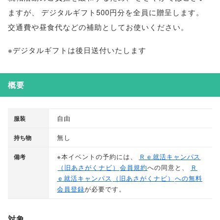
ますが
、
デジタルギフト500円分を全員に贈呈します
。
交通費や昼食代などの補助としてお使いください
。
※デジタルギフトは後日送付いたします
概要
自由
服装
無し
持ち物
※本イベントの予約には
、
Ｒｅ就活キャンパス
備考
（
旧あさがくナビ
）
会員規約
への同意と
、
Ｒ
ｅ就活キャンパス
（
旧あさがくナビ
）
への無料
会員登録
が必要です
。
対象