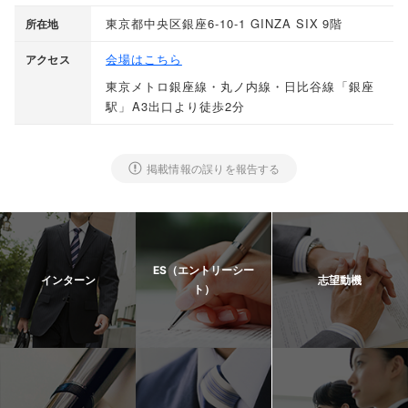
東京都中央区銀座6-10-1 GINZA SIX 9階
所在地
会場はこちら
アクセス
東京メトロ銀座線・丸ノ内線・日比谷線
「
銀座
駅
」
A3出口より徒歩2分
掲載情報の誤りを報告する
ES（エントリーシー
インターン
志望動機
ト）