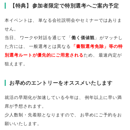
【
特典
】
参加者限定で特別選考へご案内予定
本イベントは
、
単なる会社説明会やセミナーではありま
せん
。
当日
、
ワークや対話を通じて
「
働く価値観
」
がマッチし
た方には
、
一般選考とは異なる
「
書類選考免除
」
等の特
別選考ルートが優先的にご用意される
ため
、
最速内定が
狙えます
。
お早めのエントリーをオススメいたします
就活の早期化が加速している今年は
、
例年以上に早い満
席が予想されます
。
少人数制・先着順となりますので
、
お早めにご予約をお
願いいたします
。