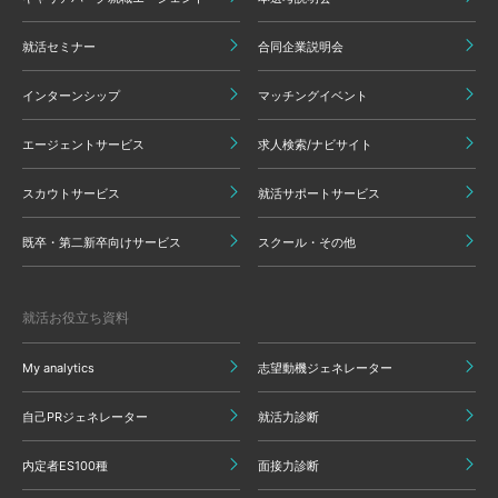
就活セミナー
合同企業説明会
インターンシップ
マッチングイベント
エージェントサービス
求人検索/ナビサイト
スカウトサービス
就活サポートサービス
既卒・第二新卒向けサービス
スクール・その他
就活お役立ち資料
My analytics
志望動機ジェネレーター
自己PRジェネレーター
就活力診断
内定者ES100種
面接力診断