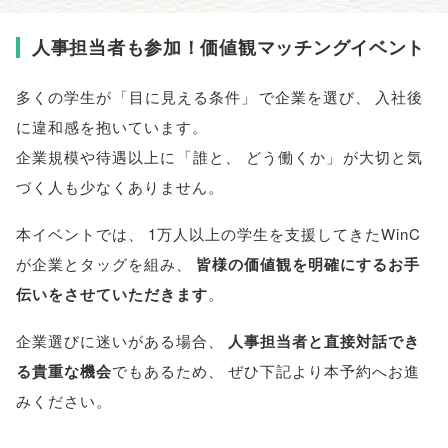
人事担当者も参加！価値観マッチングイベント
多くの学生が
「
目に見える条件
」
で企業を選び
、
入社後
に違和感を抱いています
。
企業規模や待遇以上に
「
誰と
、
どう働くか
」
が大切と気
づく人も少なくありません
。
本イベントでは
、
1万人以上の学生を支援してきたWinC
が企業とタッグを組み
、
皆様の価値観を明確にするお手
伝いをさせていただきます
。
企業選びに迷いがある場合
、
人事担当者と直接対話でき
る貴重な機会
でもあるため
、
ぜひ下記より本予約へお進
みください
。