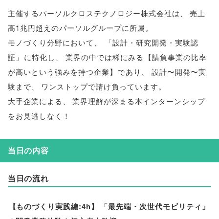
主催するパーソルクロステクノロジー株式会社は
、
売上
高1兆円超えのパーソルグループに所属
。
モノづくり分野において
、
「
設計・研究開発・実験認
証
」
に特化し
、
業界の中では稀にみる
【
請負事業の比率
が高いという強みを持つ企業
】
であり
、
設計〜開発〜実
験まで
、
ワンストップで請け負っています
。
大手企業による
、
業界理解が深まる本インターンシップ
をお見逃しなく！
当日の内容
当日の流れ
【
ものづくり実践編:4h
】
「
最先端・次世代モビリティ
」