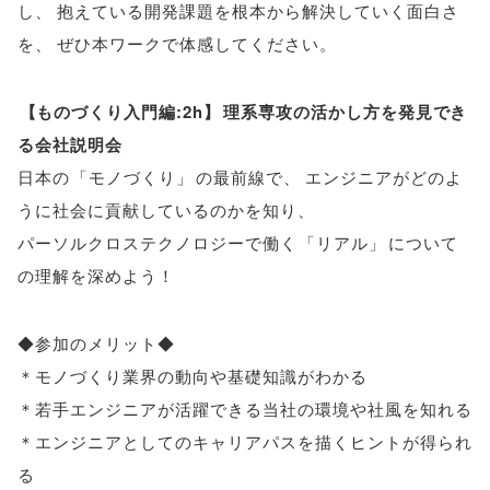
し
、
抱えている開発課題を根本から解決していく面白さ
を
、
ぜひ本ワークで体感してください
。
【
ものづくり入門編:2h
】
理系専攻の活かし方を発見でき
る会社説明会
日本の
「
モノづくり
」
の最前線で
、
エンジニアがどのよ
うに社会に貢献しているのかを知り
、
パーソルクロステクノロジーで働く
「
リアル
」
について
の理解を深めよう！
◆参加のメリット◆
＊モノづくり業界の動向や基礎知識がわかる
＊若手エンジニアが活躍できる当社の環境や社風を知れる
＊エンジニアとしてのキャリアパスを描くヒントが得られ
る