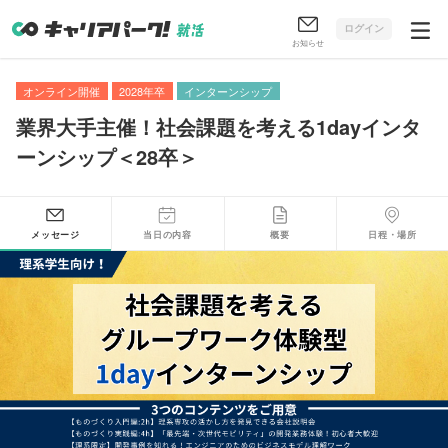
ログイン
お知らせ
オンライン開催
2028年卒
インターンシップ
業界大手主催！社会課題を考える1dayインタ
ーンシップ＜28卒＞
メッセージ
当日の内容
概要
日程・場所