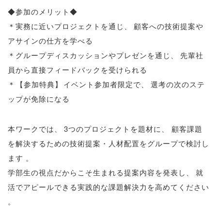
◆参加のメリット◆
＊実務に近いプロジェクトを通じ
、
顧客への技術提案や
アサインの仕方を学べる
＊グループディスカッションやプレゼンを通じ
、
先輩社
員から直接フィードバックを受けられる
＊
【
参加特典
】
イベント参加者限定で
、
選考の次のステ
ップが免除になる
本ワークでは
、
3つのプロジェクトを題材に
、
顧客課題
を解決するための技術提案・人材配置をグループで検討し
ます
。
学部生の視点だからこそ生まれる提案内容を発表し
、
就
活でアピールできる実践的な課題解決力を高めてください
。