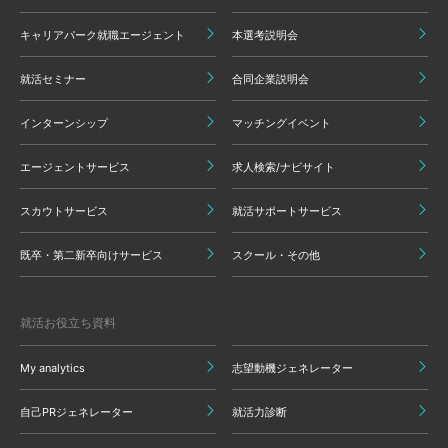
キャリアパーク就職エージェント
本選考説明会
就活セミナー
合同企業説明会
インターンシップ
マッチングイベント
エージェントサービス
求人検索/ナビサイト
スカウトサービス
就活サポートサービス
既卒・第二新卒向けサービス
スクール・その他
就活お役立ち資料
My analytics
志望動機ジェネレーター
自己PRジェネレーター
就活力診断