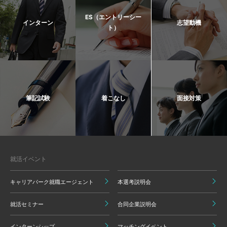
ES（エントリーシー
インターン
志望動機
ト）
筆記試験
着こなし
面接対策
就活イベント
キャリアパーク就職エージェント
本選考説明会
就活セミナー
合同企業説明会
インターンシップ
マッチングイベント