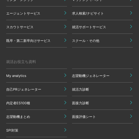
エージェントサービス
求人検索/ナビサイト
スカウトサービス
就活サポートサービス
既卒・第二新卒向けサービス
スクール・その他
就活お役立ち資料
My analytics
志望動機ジェネレーター
自己PRジェネレーター
就活力診断
内定者ES100種
面接力診断
志望動機まとめ
面接評価シート
SPI対策