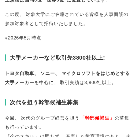
この度
、
対象大学にご在籍されている皆様を人事面談の
参加対象者として招待いたしました
。
※2026年5月時点
大手メーカーなど取引先3800社以上!
トヨタ自動車
、
ソニー
、
マイクロソフトをはじめとする
大手メーカー
を中心に
、
取引実績は3,800社以上
。
次代を担う幹部候補生募集
今回
、
次代のグループ経営を担う
「
幹部候補生
」
の募集
も行っています
。
「
今のスキル
」
は問わず
、
充実した教育環境のもと
、
未