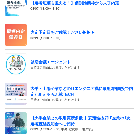
【選考短縮も狙える！】個別推薦枠から大手内定
08/07 (18:00~18:30)
内定予定日をご確認ください▶▶▶
08/20 (16:00~16:30)
就活会議エージェント
日時はご自由にお選びいただけます
大手・上場企業などのITエンジニア職に最短2回面接で内
定が狙えるみん就TECH
日時はご自由にお選びいただけます
【大手企業との取引実績多数 】安定性抜群IT企業の1次
選考直結説明会へご招待
08/20 (13:30~15:00) 中央･総武線 「亀戸駅」