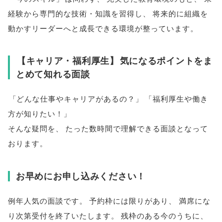
経験から専門的な技術・知識を習得し
、
将来的に組織を
動かすリーダーへと成長できる環境が整っています
。
【
キャリア・福利厚生
】
気になるポイントをま
とめて知れる面談
「
どんな仕事やキャリアがあるの？
」
「
福利厚生や働き
方が知りたい！
」
そんな疑問を
、
たった数時間で理解できる面談となって
おります
。
お早めにお申し込みください！
例年人気の面談です
。
予約枠には限りがあり
、
満席にな
り次第受付を終了いたします
。
残枠のある今のうちに
、