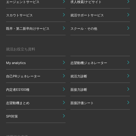
エージェントサービス
求人検索/ナビサイト
スカウトサービス
就活サポートサービス
既卒・第二新卒向けサービス
スクール・その他
就活お役立ち資料
My analytics
志望動機ジェネレーター
自己PRジェネレーター
就活力診断
内定者ES100種
面接力診断
志望動機まとめ
面接評価シート
SPI対策