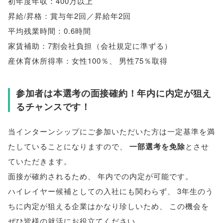
初年度年収：400万以上
昇給/昇格：賞与年2回／昇給年2回
平均残業時間：0.6時間
家賃補助：7割会社負担
（
会社規定に準ずる
）
産休育休所得率：女性100％
、
男性75％取得
参加者は本選考の面接確約！年内に内定が狙え
るチャンスです！
当インターンシップにご参加いただいた方は一定基準を満
たしていることになりますので
、
一部選考を免除
とさせ
ていただきます
。
面接が確約されるため
、
年内での内定が可能です
。
ハイレイヤー候補としての入社にも関わらず
、
3年生のう
ちに内定が狙える企業はかなり珍しいため
、
この機会を
ぜひ
皆様
の就活にお役立てください
。