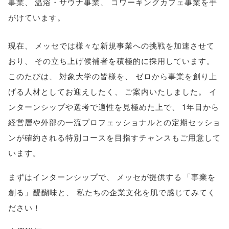
事業
、
温浴・サウナ事業
、
コワーキングカフェ事業を手
がけています
。
現在
、
メッセでは様々な新規事業への挑戦を加速させて
おり
、
その立ち上げ候補者を積極的に採用しています
。
このたびは
、
対象大学の皆様を
、
ゼロから事業を創り上
げる人材としてお迎えしたく
、
ご案内いたしました
。
イ
ンターンシップや選考で適性を見極めた上で
、
1年目から
経営層や外部の一流プロフェッショナルとの定期セッショ
ンが確約される特別コースを目指すチャンスもご用意して
います
。
まずはインターンシップで
、
メッセが提供する
「
事業を
創る
」
醍醐味と
、
私たちの企業文化を肌で感じてみてく
ださい！