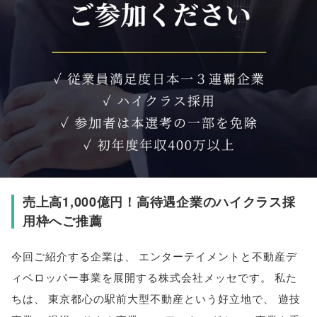
売上高1,000億円！高待遇企業のハイクラス採
用枠へご推薦
今回ご紹介する企業は
、
エンターテイメントと不動産デ
ィベロッパー事業を展開する株式会社メッセです
。
私た
ちは
、
東京都心の駅前大型不動産という好立地で
、
遊技