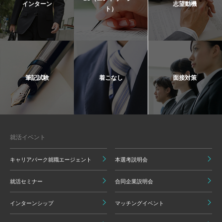
インターン
志望動機
ト）
筆記試験
着こなし
面接対策
就活イベント
キャリアパーク就職エージェント
本選考説明会
就活セミナー
合同企業説明会
インターンシップ
マッチングイベント