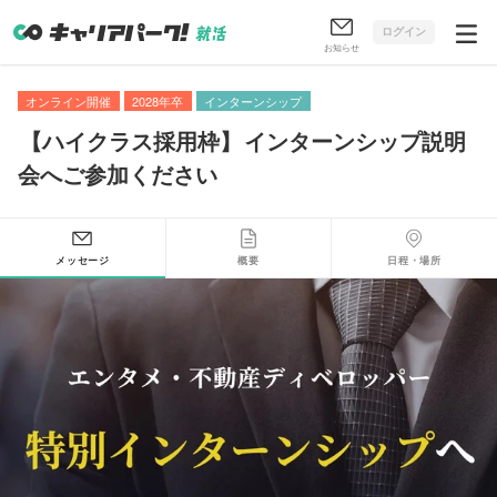
ログイン
お知らせ
オンライン開催
2028年卒
インターンシップ
【
ハイクラス採用枠
】
インターンシップ説明
会へご参加ください
メッセージ
概要
日程・場所