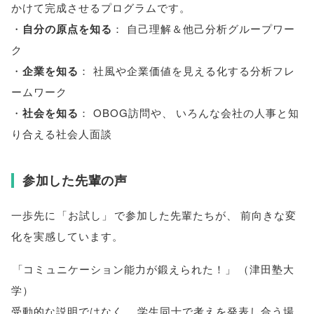
かけて完成させるプログラムです
。
・
自分の原点を知る
： 自己理解＆他己分析グループワー
ク
・
企業を知る
： 社風や企業価値を見える化する分析フレ
ームワーク
・
社会を知る
： OBOG訪問や
、
いろんな会社の人事と知
り合える社会人面談
参加した先輩の声
一歩先に
「
お試し
」
で参加した先輩たちが
、
前向きな変
化を実感しています
。
「
コミュニケーション能力が鍛えられた！
」
（
津田塾大
学
）
受動的な説明ではなく
、
学生同士で考えを発表し合う場