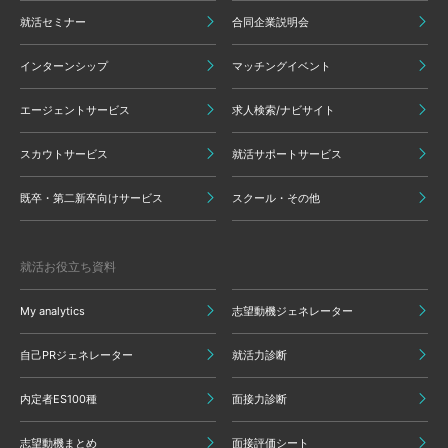
就活セミナー
合同企業説明会
インターンシップ
マッチングイベント
エージェントサービス
求人検索/ナビサイト
スカウトサービス
就活サポートサービス
既卒・第二新卒向けサービス
スクール・その他
就活お役立ち資料
My analytics
志望動機ジェネレーター
自己PRジェネレーター
就活力診断
内定者ES100種
面接力診断
志望動機まとめ
面接評価シート