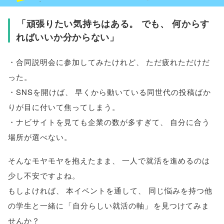
「
頑張りたい気持ちはある
。
でも
、
何からす
ればいいか分からない
」
・合同説明会に参加してみたけれど
、
ただ疲れただけだ
った
。
・SNSを開けば
、
早くから動いている同世代の投稿ばか
りが目に付いて焦ってしまう
。
・ナビサイトを見ても企業の数が多すぎて
、
自分に合う
場所が選べない
。
そんなモヤモヤを抱えたまま
、
一人で就活を進めるのは
少し不安ですよね
。
もしよければ
、
本イベントを通して
、
同じ悩みを持つ他
の学生と一緒に
「
自分らしい就活の軸
」
を見つけてみま
せんか？