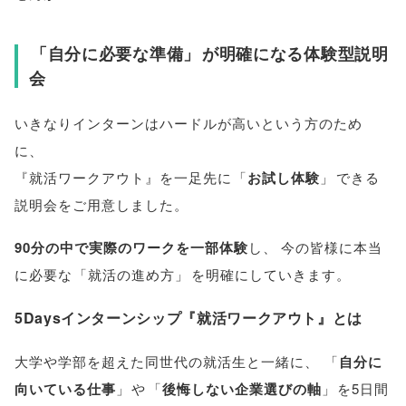
「
自分に必要な準備
」
が明確になる体験型説明
会
いきなりインターンはハードルが高いという方のため
に
、
『就活ワークアウト』を一足先に
「
お試し体験
」
できる
説明会をご用意しました
。
90分の中で実際のワークを一部体験
し
、
今の皆様に本当
に必要な
「
就活の進め方
」
を明確にしていきます
。
5Daysインターンシップ『就活ワークアウト』とは
大学や学部を超えた同世代の就活生と一緒に
、
「
自分に
向いている仕事
」
や
「
後悔しない企業選びの軸
」
を5日間