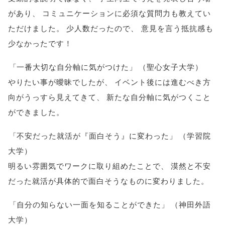
があり
、
コミュニケーションに必須な質問力も教えてい
ただけました
。
少人数だったので
、
意見を言う抵抗感も
少なかったです！
「
一番大切な自分軸に気がつけた
」
（
聖心女子大学
）
やりたい事が曖昧でしたが
、
イベント後には進むべき方
向がうっすら見えてきて
、
新たな自分軸に気がつくこと
ができました
。
「
不安だった就活が『面白そう』に変わった
」
（
学習院
大学
）
明るい雰囲気でワークに取り組めたことで
、
漠然と不安
だった就活が具体的で面白そうなものに変わりました
。
「
自分の知らない一面を知ることができた
」
（
神田外語
大学
）