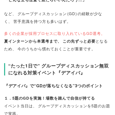
など
、
グループディスカッション
(
GD
)
の経験が少な
く
、
苦手意識を持つ方も多いはず
。
多くの企業が採用プロセスに取り入れているGD選考
。
夏インターンから本選考まで
、
この先ずっと必要
となる
ため
、
今のうちから慣れておくことが重要です
。
“たった1日で” グループディスカッション無双
になれる対策イベント『デアイバ』
『デアイバ』で“GDが落ちなくなる”3つのポイント
１．5題のGDを実施！場数を踏んで自信が持てる
イベント当日は
、
グループディスカッションを5題のお題
で実践
。