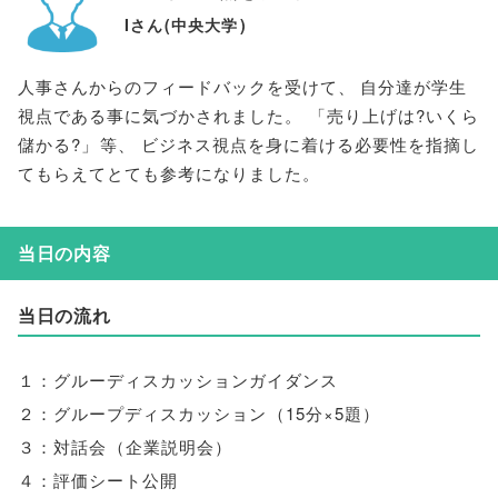
Iさん
(
中央大学
)
人事さんからのフィードバックを受けて
、
自分達が学生
視点である事に気づかされました
。
「
売り上げは?いくら
儲かる?
」
等
、
ビジネス視点を身に着ける必要性を指摘し
てもらえてとても参考になりました
。
当日の内容
当日の流れ
１：グルーディスカッションガイダンス
２：グループディスカッション
（
15分×5題
）
３：対話会
（
企業説明会
）
４：評価シート公開