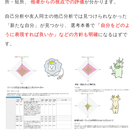
所・短所
、
他者からの視点での評価
が分かります
。
自己分析や友人同士の他己分析では見つけられなかった
「
新たな自分
」
が見つかり
、
選考本番で
「
自分をどのよ
うに表現すれば良いか
」
などの方針も明確
になるはずで
す
。