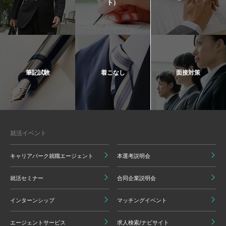
ト）
筆記試験
着こなし
面接対策
就活イベント
キャリアパーク就職エージェント
本選考説明会
就活セミナー
合同企業説明会
インターンシップ
マッチングイベント
エージェントサービス
求人検索/ナビサイト