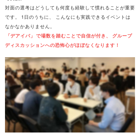
対面の選考はどうしても何度も経験して慣れることが重要
です
。
1日のうちに
、
こんなにも実践できるイベントは
なかなかありません
。
「
デアイバ
」
で場数を踏むことで自信が付き
、
グループ
ディスカッションへの恐怖心がほぼなくなります！