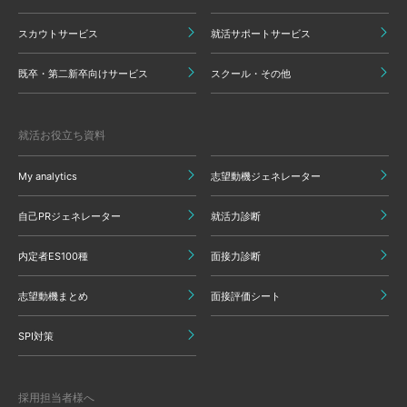
スカウトサービス
就活サポートサービス
既卒・第二新卒向けサービス
スクール・その他
就活お役立ち資料
My analytics
志望動機ジェネレーター
自己PRジェネレーター
就活力診断
内定者ES100種
面接力診断
志望動機まとめ
面接評価シート
SPI対策
採用担当者様へ