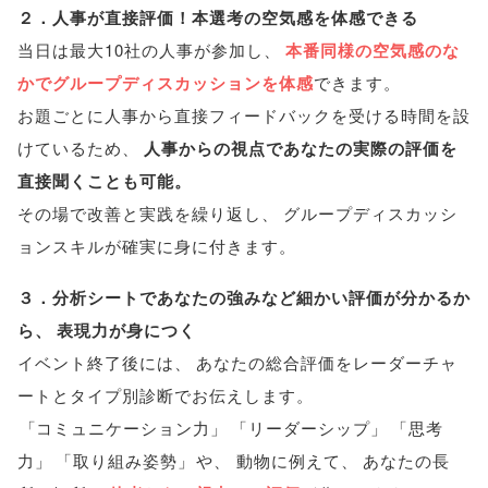
２．人事が直接評価！本選考の空気感を体感できる
当日は最大10社の人事が参加し
、
本番同様の空気感のな
かでグループディスカッションを体感
できます
。
お題ごとに人事から直接フィードバックを受ける時間を設
けているため
、
人事からの視点であなたの実際の評価を
直接聞くことも可能
。
その場で改善と実践を繰り返し
、
グループディスカッシ
ョンスキルが確実に身に付きます
。
３．分析シートであなたの強みなど細かい評価が分かるか
ら
、
表現力が身につく
イベント終了後には
、
あなたの総合評価をレーダーチャ
ートとタイプ別診断でお伝えします
。
「
コミュニケーション力
」
「
リーダーシップ
」
「
思考
力
」
「
取り組み姿勢
」
や
、
動物に例えて
、
あなたの長