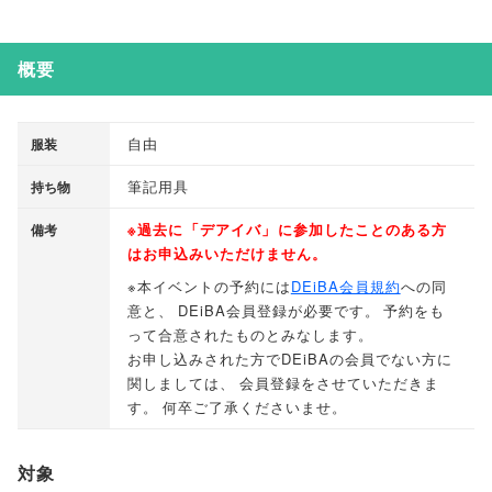
概要
自由
服装
筆記用具
持ち物
※過去に
「
デアイバ
」
に参加したことのある方
備考
はお申込みいただけません
。
※本イベントの予約には
DEiBA会員規約
への同
意と
、
DEiBA会員登録が必要です
。
予約をも
って合意されたものとみなします
。
お申し込みされた方でDEiBAの会員でない方に
関しましては
、
会員登録をさせていただきま
す
。
何卒ご了承くださいませ
。
対象