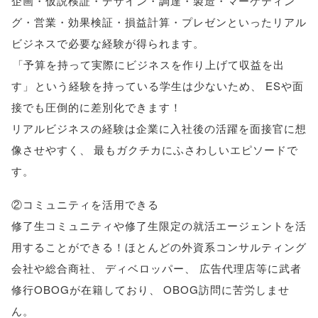
企画・仮説検証・デザイン・調達・製造・マーケティン
グ・営業・効果検証・損益計算・プレゼンといったリアル
ビジネスで必要な経験が得られます
。
「
予算を持って実際にビジネスを作り上げて収益を出
す
」
という経験を持っている学生は少ないため
、
ESや面
接でも圧倒的に差別化できます！
リアルビジネスの経験は企業に入社後の活躍を面接官に想
像させやすく
、
最もガクチカにふさわしいエピソードで
す
。
②コミュニティを活用できる
修了生コミュニティや修了生限定の就活エージェントを活
用することができる！ほとんどの外資系コンサルティング
会社や総合商社
、
ディベロッパー
、
広告代理店等に武者
修行OBOGが在籍しており
、
OBOG訪問に苦労しませ
ん
。