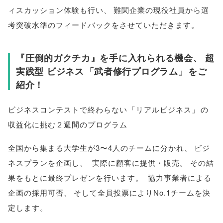
ィスカッション体験も行い
、
難関企業の現役社員から選
考突破水準のフィードバックをさせていただきます
。
『圧倒的ガクチカ』を手に入れられる機会
、
超
実践型 ビジネス
「
武者修行プログラム
」
をご
紹介！
ビジネスコンテストで終わらない
「
リアルビジネス
」
の
収益化に挑む２週間のプログラム
全国から集まる大学生が3〜4人のチームに分かれ
、
ビジ
ネスプランを企画し
、
実際に顧客に提供・販売
。
その結
果をもとに最終プレゼンを行います
。
協力事業者による
企画の採用可否
、
そして全員投票によりNo.1チームを決
定します
。