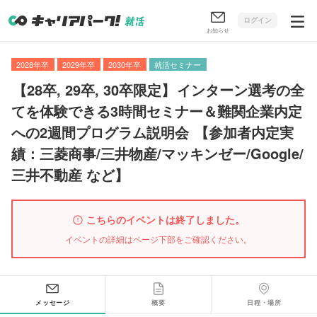
ログイン
お知らせ
2028年卒
2029年卒
2030年卒
就活セミナー
【
28卒, 29卒, 30卒限定
】
インターン選考の全
てを体験できる3時間セミナー＆難関企業内定
への2週間プログラム説明会
【
参加者内定実
績：三菱商事/三井物産/マッキンゼー/Google/
三井不動産 など
】
こちらのイベントは終了しました。
イベントの詳細はページ下部をご確認ください。
メッセージ
概要
日程・場所