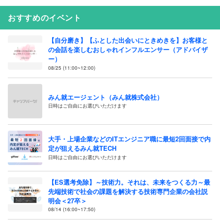
おすすめのイベント
【自分磨き】【ふとした出会いにときめきを】お客様と
の会話を楽しむおしゃれインフルエンサー（アドバイザ
ー）
08/25 (11:00~12:00)
みん就エージェント（みん就株式会社）
日時はご自由にお選びいただけます
大手・上場企業などのITエンジニア職に最短2回面接で内
定が狙えるみん就TECH
日時はご自由にお選びいただけます
【ES選考免除】～技術力。それは、未来をつくる力～最
先端技術で社会の課題を解決する技術専門企業の会社説
明会＜27卒＞
08/14 (16:00~17:50)