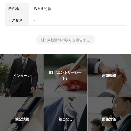
WEB開催
所在地
-
アクセス
掲載情報の誤りを報告する
ES（エントリーシー
インターン
志望動機
ト）
筆記試験
着こなし
面接対策