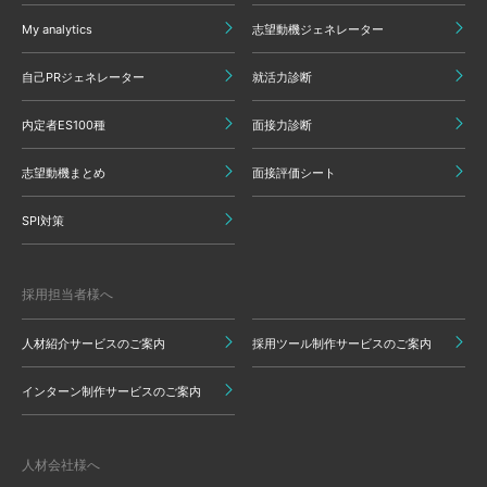
My analytics
志望動機ジェネレーター
自己PRジェネレーター
就活力診断
内定者ES100種
面接力診断
志望動機まとめ
面接評価シート
SPI対策
採用担当者様へ
人材紹介サービスのご案内
採用ツール制作サービスのご案内
インターン制作サービスのご案内
人材会社様へ