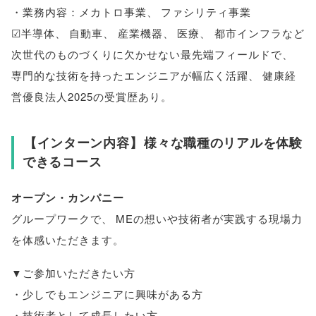
・業務内容：メカトロ事業
、
ファシリティ事業
☑半導体
、
自動車
、
産業機器
、
医療
、
都市インフラなど
次世代のものづくりに欠かせない最先端フィールドで
、
専門的な技術を持ったエンジニアが幅広く活躍
、
健康経
営優良法人2025の受賞歴あり
。
【
インターン内容
】
様々な職種のリアルを体験
できるコース
オープン・カンパニー
グループワークで
、
MEの想いや技術者が実践する現場力
を体感いただきます
。
▼ご参加いただきたい方
・少しでもエンジニアに興味がある方
・技術者として成長したい方