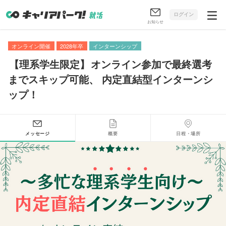
ログイン
お知らせ
オンライン開催
2028年卒
インターンシップ
【
理系学生限定
】
オンライン参加で最終選考
までスキップ可能
、
内定直結型インターンシ
ップ！
メッセージ
概要
日程・場所