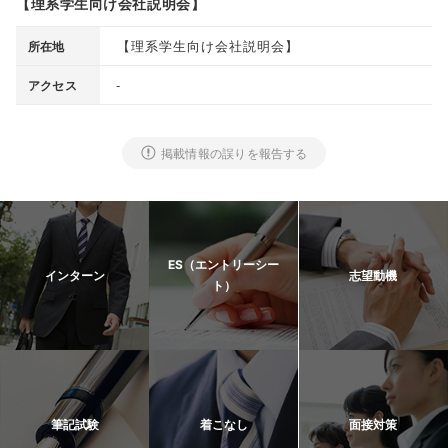
【理系学生向け会社説明会】
【
理系学生向け会社説明会
】
所在地
-
アクセス
掲載情報の誤りを報告する
ES（エントリーシー
インターン
志望動機
ト）
筆記試験
着こなし
面接対策