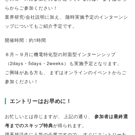
らからご参加ください！
業界研究/会社説明に加え
、
随時実施予定のインターンシ
ップについてもご紹介予定です
。
開催時間：約1時間
８月～９月に機電特化型の対面型インターンシップ
（
2days・5days・2weeks
）
も実施予定となります
。
ご興味がある方も
、
まずはオンラインのイベントからご
参加ください！
エントリーはお早めに！
お忙しいとは存じますが
、
上記の通り
、
参加者は最終選
考までのスキップ特典
が得られます
。
理系就活生に人気の企業ですので
、
すぐにエントリーを