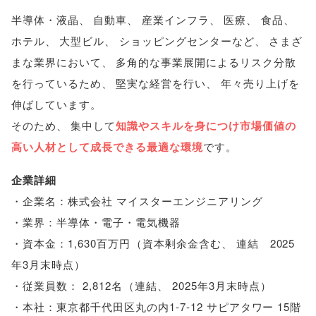
半導体・液晶
、
自動車
、
産業インフラ
、
医療
、
食品
、
ホテル
、
大型ビル
、
ショッピングセンターなど
、
さまざ
まな業界において
、
多角的な事業展開によるリスク分散
を行っているため
、
堅実な経営を行い
、
年々売り上げを
伸ばしています
。
そのため
、
集中して
知識やスキルを身につけ市場価値の
高い人材として成長できる最適な環境
です
。
企業詳細
・企業名：株式会社 マイスターエンジニアリング
・業界：半導体・電子・電気機器
・資本金：1,630百万円
（
資本剰余金含む
、
連結 2025
年3月末時点
）
・従業員数： 2,812名
（
連結
、
2025年3月末時点
）
・本社：東京都千代田区丸の内1-7-12 サピアタワー 15階