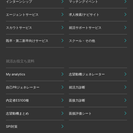
インターンシップ
マッチングイベント
エージェントサービス
求人検索/ナビサイト
スカウトサービス
就活サポートサービス
既卒・第二新卒向けサービス
スクール・その他
就活お役立ち資料
My analytics
志望動機ジェネレーター
自己PRジェネレーター
就活力診断
内定者ES100種
面接力診断
志望動機まとめ
面接評価シート
SPI対策