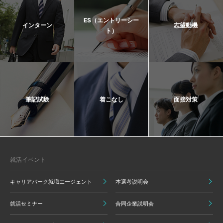
ES（エントリーシー
インターン
志望動機
ト）
筆記試験
着こなし
面接対策
就活イベント
キャリアパーク就職エージェント
本選考説明会
就活セミナー
合同企業説明会