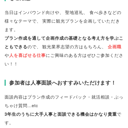
当日はインバウンド向けや
、
聖地巡礼
、
食べ歩きなどの
様々なテーマで
、
実際に観光プランを企画していただき
ます
。
プラン作成を通して企画作成の基礎となる考え方を学ぶこ
ともできる
ので
、
観光業界志望の方はもちろん
、
企画職
や
人を喜ばせる仕事
にご興味のある方はぜひご参加くださ
い！！
参加者は人事面談へおすすみいただけます！
面談内容はプラン作成のフィードバック・就活相談・ぶっ
ちゃけ質問...etc
3年生のうちに大手人事と面談できる機会はかなり貴重
で
す
。