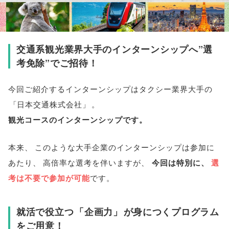
交通系観光業界大手のインターンシップへ”選
考免除”でご招待！
今回ご紹介するインターンシップはタクシー業界大手の
「
日本交通株式会社
」
。
観光コースのインターンシップです
。
本来
、
このような大手企業のインターンシップは参加に
あたり
、
高倍率な選考を伴いますが
、
今回は特別に
、
選
考は不要で参加が可能
です
。
就活で役立つ
「
企画力
」
が身につくプログラム
をご用意！