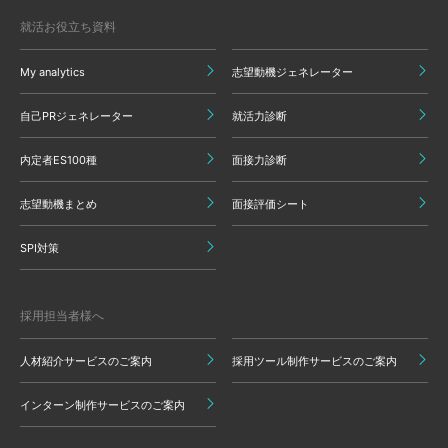
就活お役立ち資料
My analytics
志望動機ジェネレーター
自己PRジェネレーター
就活力診断
内定者ES100種
面接力診断
志望動機まとめ
面接評価シート
SPI対策
採用担当者様へ
人材紹介サービスのご案内
採用ツール制作サービスのご案内
インターン制作サービスのご案内