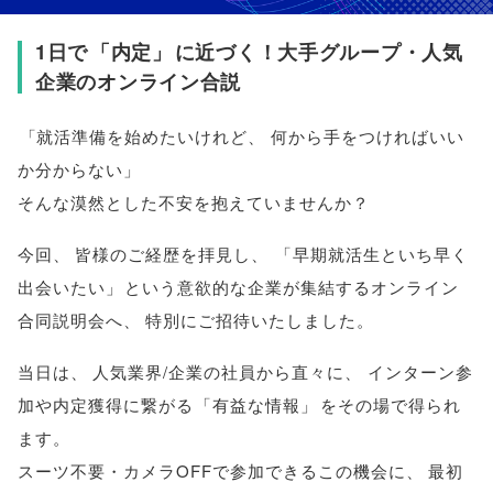
1日で
「
内定
」
に近づく！大手グループ・人気
企業のオンライン合説
「
就活準備を始めたいけれど
、
何から手をつければいい
か分からない
」
そんな漠然とした不安を抱えていませんか？
今回
、
皆様
のご経歴を拝見し
、
「
早期就活生といち早く
出会いたい
」
という意欲的な企業が集結するオンライン
合同説明会へ
、
特別にご招待いたしました
。
当日は
、
人気業界/企業の社員から直々に
、
インターン参
加や内定獲得に繋がる
「
有益な情報
」
をその場で得られ
ます
。
スーツ不要・カメラOFFで参加できるこの機会に
、
最初