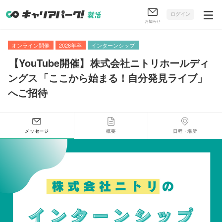
ログイン
お知らせ
オンライン開催
2028年卒
インターンシップ
【
YouTube開催
】
株式会社ニトリホールディ
ングス
「
ここから始まる！自分発見ライブ
」
へご招待
メッセージ
概要
日程・場所