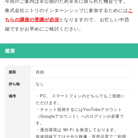
今回のご案内は非公開のため非常に限られた機会です
。
株式会社ニトリのインターンシップに参加するためには
こ
ちらの講座の受講が必須
となりますので
、
お忙しい中恐
縮ですがお早めにご検討ください
。
概要
自由
服装
なし
持ち物
・PC
、
スマートフォンのどちらでもご視聴い
備考
ただけます
。
・チャット投稿するにはYouTubeアカウント
（
Googleアカウント
）
へのログインが必要で
す
。
・通信環境は Wi-Fi を推奨しております
。
低速回線下では十分な映像・音声品質でご利用