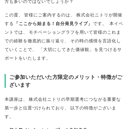
方も多いのではないでしょうか？
この度
、
皆様
にご案内するのは
、
株式会社ニトリが開催
する
「
ここから始まる！自分発見ライブ
」
です
。
本イベ
ントでは
、
モチベーショングラフを用いて
皆様
のこれま
での経験を徹底的に振り返り
、
その時の感情を言語化し
ていくことで
、
「
大切にしてきた価値観
」
を見つけるサ
ポートをいたします
。
ご参加いただいた方限定のメリット・特徴がご
ざいます
本講座は
、
株式会社ニトリの早期選考につながる重要な
第一歩と位置づけられており
、
以下の特徴がございま
す
。