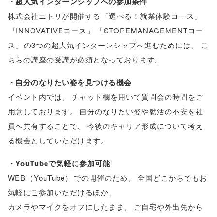
・超人気インターンシップへの参加条件
株式会社ニトリが開催する
「
選べる！就業体験コース
」
「
INNOVATIVEコース
」
「
STOREMANAGEMENTコー
ス
」
の3つの超人気インターンシップへ進むためには
、
こ
ちらの講座の受講が必須となっております
。
・自分のなりたい姿を見つける機会
イベント内では
、
チャット欄を用いて質問会の時間をご
用意しております
。
自分のなりたい姿や就活の不安を社
員へ共有することで
、
今後のキャリア形成について考え
る機会としていただけます
。
・YouTubeで気軽に参加可能
WEB
（
YouTube
）
での開催のため
、
全国どこからでもお
気軽にご参加いただけるほか
、
カメラやマイクをオフにしたまま
、
ご自宅や外出先から