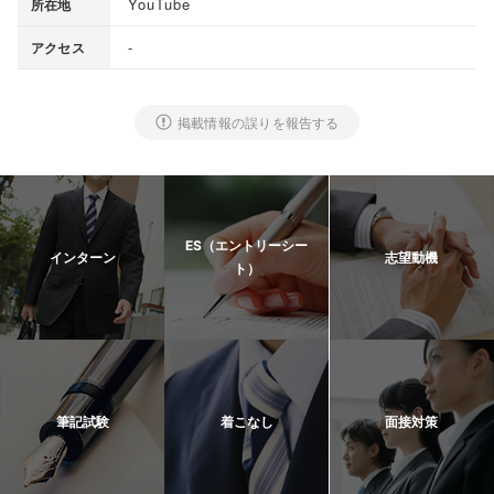
YouTube
所在地
-
アクセス
掲載情報の誤りを報告する
ES（エントリーシー
インターン
志望動機
ト）
筆記試験
着こなし
面接対策