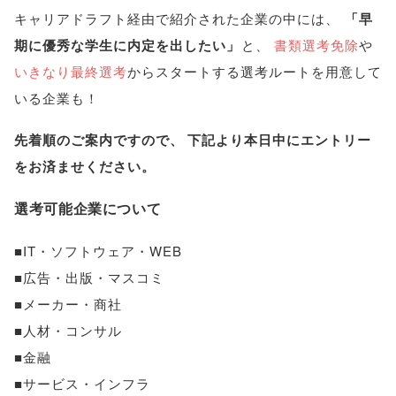
キャリアドラフト経由で紹介された企業の中には
、
「
早
期に優秀な学生に内定を出したい
」
と
、
書類選考免除
や
いきなり最終選考
からスタートする選考ルートを用意して
いる企業も！
先着順のご案内ですので
、
下記より本日中にエントリー
をお済ませください
。
選考可能企業について
■IT・ソフトウェア・WEB
■広告・出版・マスコミ
■メーカー・商社
■人材・コンサル
■金融
■サービス・インフラ