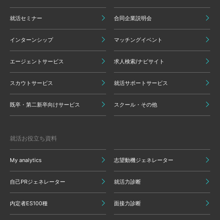
就活セミナー
合同企業説明会
インターンシップ
マッチングイベント
エージェントサービス
求人検索/ナビサイト
スカウトサービス
就活サポートサービス
既卒・第二新卒向けサービス
スクール・その他
就活お役立ち資料
My analytics
志望動機ジェネレーター
自己PRジェネレーター
就活力診断
内定者ES100種
面接力診断