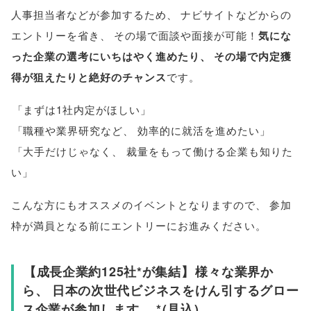
人事担当者などが参加するため
、
ナビサイトなどからの
エントリーを省き
、
その場で面談や面接が可能！
気にな
った企業の選考にいちはやく進めたり
、
その場で内定獲
得が狙えたりと絶好のチャンス
です
。
「
まずは1社内定がほしい
」
「
職種や業界研究など
、
効率的に就活を進めたい
」
「
大手だけじゃなく
、
裁量をもって働ける企業も知りた
い
」
こんな方にもオススメのイベントとなりますので
、
参加
枠が満員となる前にエントリーにお進みください
。
【
成長企業約125社*が集結
】
様々な業界か
ら
、
日本の次世代ビジネスをけん引するグロー
ス企業が参加します
。
*
(
見込
)