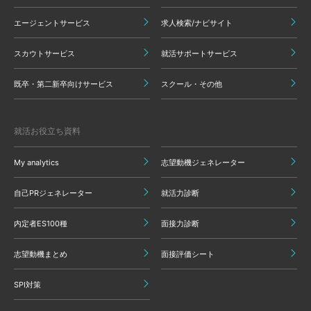
エージェントサービス
求人検索/ナビサイト
スカウトサービス
就活サポートサービス
既卒・第二新卒向けサービス
スクール・その他
就活お役立ち資料
My analytics
志望動機ジェネレーター
自己PRジェネレーター
就活力診断
内定者ES100種
面接力診断
志望動機まとめ
面接評価シート
SPI対策