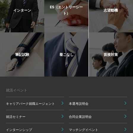
ES（エントリーシー
インターン
志望動機
ト）
筆記試験
着こなし
面接対策
就活イベント
キャリアパーク就職エージェント
本選考説明会
就活セミナー
合同企業説明会
インターンシップ
マッチングイベント