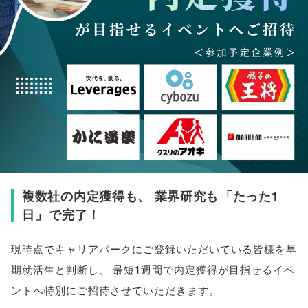
複数社の内定獲得も
、
業界研究も
「
たった1
日
」
で完了！
現時点でキャリアパークにご登録いただいている皆様を早
期就活生と判断し
、
最短1週間で内定獲得が目指せるイベ
ントへ特別にご招待させていただきます
。