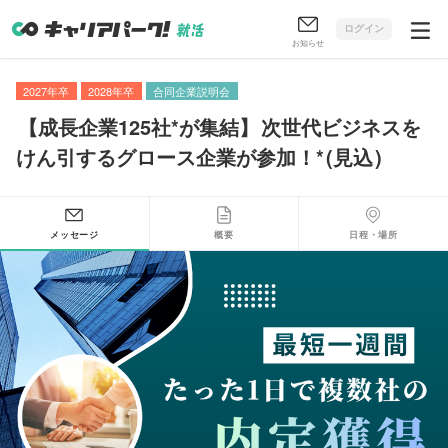
ログイン
お知らせ
2027年卒
2028年卒
合同企業説明会
【
成長企業125社*が集結
】
次世代ビジネスを
けん引するグロース企業が参加！*
(
見込
)
メッセージ
概要
日程・場所