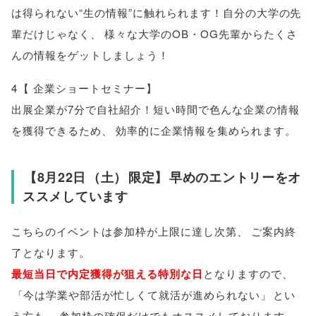
は得られない“生の情報”に触れられます！自分の大学の先
輩だけじゃなく
、
様々な大学のOB・OG先輩からたくさ
んの情報をゲットしましょう！
4
【
企業ショートセミナー
】
出展企業が7分で自社紹介！短い時間で色んな企業の情報
を獲得できるため
、
効率的に企業情報を集められます
。
【
8月22日
（
土
）
限定
】
早めのエントリーをオ
ススメしています
こちらのイベントは参加枠が上限に達し次第
、
ご案内終
了となります
。
最短当日で内定獲得が狙える特別な日
となりますので
、
「
今は学業や部活が忙しくて就活が進められない
」
とい
う方も
、
参加枠の確保だけでもオススメしております
。