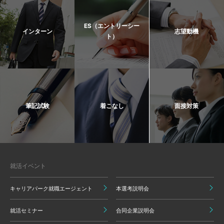
ES（エントリーシー
インターン
志望動機
ト）
筆記試験
着こなし
面接対策
就活イベント
キャリアパーク就職エージェント
本選考説明会
就活セミナー
合同企業説明会