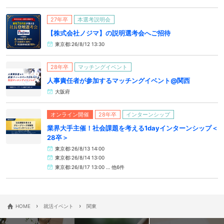
27年卒
本選考説明会
【株式会社ノジマ】の説明選考会へご招待
東京都:26/8/12 13:30
28年卒
マッチングイベント
人事責任者が参加するマッチングイベント@関西
大阪府
オンライン開催
28年卒
インターンシップ
業界大手主催！社会課題を考える1dayインターンシップ＜
28卒＞
東京都:26/8/13 14:00
東京都:26/8/14 13:00
東京都:26/8/17 13:00 … 他6件
›
›
HOME
就活イベント
関東