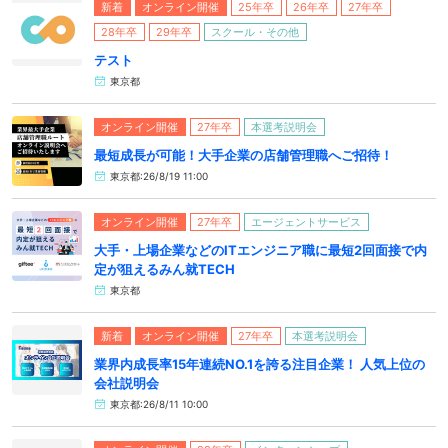
新着
オンライン開催
25年卒
26年卒
27年卒
28年卒
29年卒
スクール・その他
テスト
東京都
オンライン開催
27年卒
本選考説明会
最短成長が可能！大手企業の店舗管理職へご招待！
東京都:26/8/19 11:00
オンライン開催
27年卒
エージェントサービス
大手・上場企業などのITエンジニア職に最短2回面接で内
定が狙えるみん就TECH
東京都
新着
オンライン開催
27年卒
本選考説明会
業界内成長率15年連続NO.1を誇る注目企業！ 人気上位の
会社説明会
東京都:26/8/11 10:00