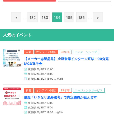
<
..
182
183
184
185
186
..
>
人気のイベント
人気
オンライン開催
28年卒
インターンシップ
【メーカー志望必見】 企画営業インターン直結・90分完
結GD選考会
東京都:26/8/13 15:00
東京都:26/8/17 14:00
東京都:26/8/21 15:00 … 他2件
新着
オンライン開催
28年卒
エージェントサービス
最短「いきなり最終選考」で内定獲得が狙えます
東京都:26/8/17 10:00
東京都:26/8/17 11:00
東京都:26/8/17 11:30 … 他7件