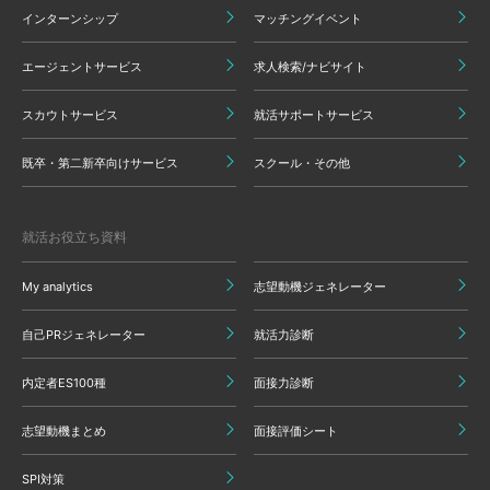
インターンシップ
マッチングイベント
エージェントサービス
求人検索/ナビサイト
スカウトサービス
就活サポートサービス
既卒・第二新卒向けサービス
スクール・その他
就活お役立ち資料
My analytics
志望動機ジェネレーター
自己PRジェネレーター
就活力診断
内定者ES100種
面接力診断
志望動機まとめ
面接評価シート
SPI対策