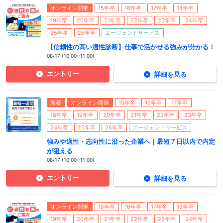
オンライン開催
15年卒
16年卒
17年卒
18年卒
19年卒
20年卒
21年卒
22年卒
23年卒
24年卒
25年卒
26年卒
エージェントサービス
【信頼性の高い適性診断】仕事で活かせる強みが分かる！
08/17 (10:00~11:00)
エントリー
詳細を見る
新着
オンライン開催
15年卒
16年卒
17年卒
18年卒
19年卒
20年卒
21年卒
22年卒
23年卒
24年卒
25年卒
26年卒
エージェントサービス
強みや適性・志向性に沿った企業へ｜最短７日以内で内定
が狙える
08/17 (10:00~11:00)
エントリー
詳細を見る
オンライン開催
15年卒
16年卒
17年卒
18年卒
19年卒
20年卒
21年卒
22年卒
23年卒
24年卒