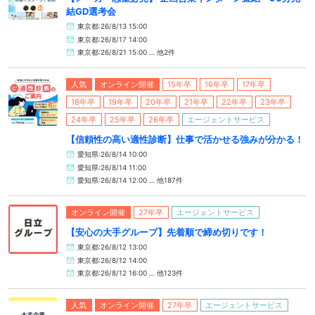
結GD選考会
東京都:26/8/13 15:00
東京都:26/8/17 14:00
東京都:26/8/21 15:00 … 他2件
人気
オンライン開催
15年卒
16年卒
17年卒
18年卒
19年卒
20年卒
21年卒
22年卒
23年卒
24年卒
25年卒
26年卒
エージェントサービス
【信頼性の高い適性診断】仕事で活かせる強みが分かる！
愛知県:26/8/14 10:00
愛知県:26/8/14 11:00
愛知県:26/8/14 12:00 … 他187件
オンライン開催
27年卒
エージェントサービス
【安心の大手グループ】先着順で締め切りです！
東京都:26/8/12 13:00
東京都:26/8/12 14:00
東京都:26/8/12 16:00 … 他123件
人気
オンライン開催
27年卒
エージェントサービス