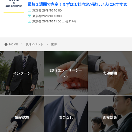
最短１週間で内定！まずは１社内定が欲しい人におすすめ
東京都:26/8/10 10:00
東京都:26/8/10 10:30
東京都:26/8/10 11:00 … 他217件
›
›
HOME
就活イベント
東海
ES（エントリーシー
インターン
志望動機
ト）
筆記試験
着こなし
面接対策