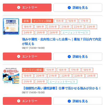
エントリー
詳細を見る
新着
オンライン開催
15年卒
16年卒
17年卒
18年卒
19年卒
20年卒
21年卒
22年卒
23年卒
24年卒
25年卒
26年卒
エージェントサービス
強みや適性・志向性に沿った企業へ｜最短７日以内で内定
が狙える
08/17 (13:00~14:00)
エントリー
詳細を見る
オンライン開催
15年卒
16年卒
17年卒
18年卒
19年卒
20年卒
21年卒
22年卒
23年卒
24年卒
25年卒
26年卒
エージェントサービス
【信頼性の高い適性診断】仕事で活かせる強みが分かる！
08/17 (14:00~15:00)
エントリー
詳細を見る