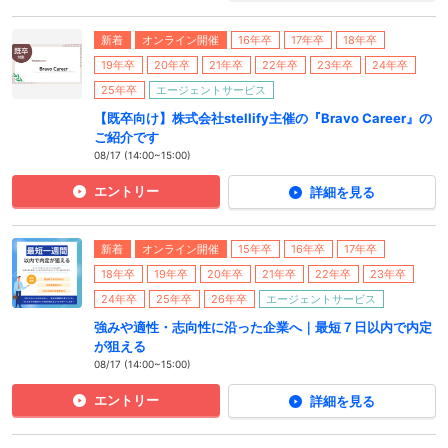
新着
オンライン開催
16年卒
17年卒
18年卒
19年卒
20年卒
21年卒
22年卒
23年卒
24年卒
25年卒
エージェントサービス
【既卒向け】株式会社stellify主催の『Bravo Career』の
ご紹介です
08/17 (14:00~15:00)
エントリー
詳細を見る
新着
オンライン開催
15年卒
16年卒
17年卒
18年卒
19年卒
20年卒
21年卒
22年卒
23年卒
24年卒
25年卒
26年卒
エージェントサービス
強みや適性・志向性に沿った企業へ｜最短７日以内で内定
が狙える
08/17 (14:00~15:00)
エントリー
詳細を見る