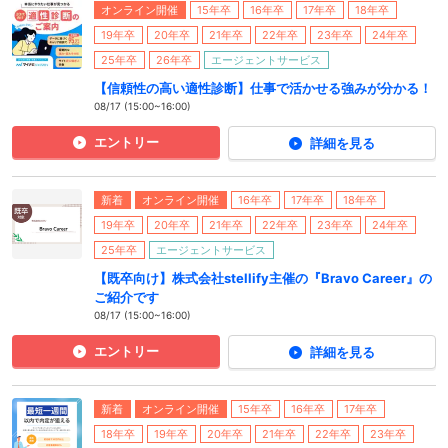
オンライン開催
15年卒
16年卒
17年卒
18年卒
19年卒
20年卒
21年卒
22年卒
23年卒
24年卒
25年卒
26年卒
エージェントサービス
【信頼性の高い適性診断】仕事で活かせる強みが分かる！
08/17 (15:00~16:00)
エントリー
詳細を見る
新着
オンライン開催
16年卒
17年卒
18年卒
19年卒
20年卒
21年卒
22年卒
23年卒
24年卒
25年卒
エージェントサービス
【既卒向け】株式会社stellify主催の『Bravo Career』の
ご紹介です
08/17 (15:00~16:00)
エントリー
詳細を見る
新着
オンライン開催
15年卒
16年卒
17年卒
18年卒
19年卒
20年卒
21年卒
22年卒
23年卒