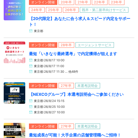
オンライン開催
20年卒
21年卒
22年卒
23年卒
24年卒
25年卒
26年卒
既卒・第二新卒向けサービス
【20代限定】あなたに合う求人＆スピード内定をサポー
ト！
東京都
オンライン開催
28年卒
エージェントサービス
最短「いきなり最終選考」で内定獲得が狙えます
東京都:26/8/17 10:00
東京都:26/8/17 11:00
東京都:26/8/17 11:30 … 他48件
オンライン開催
27年卒
本選考説明会
【NEXCOグループ】本選考説明会へご参加ください
東京都:26/8/24 15:15
東京都:26/8/25 10:00
東京都:26/8/27 10:00
オンライン開催
27年卒
本選考説明会
最短成長が可能！大手企業の店舗管理職へご招待！