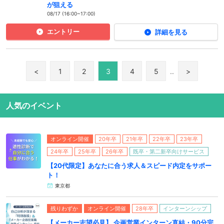
が狙える
08/17 (16:00~17:00)
エントリー
詳細を見る
<
1
2
3
4
5
..
>
人気のイベント
オンライン開催
20年卒
21年卒
22年卒
23年卒
24年卒
25年卒
26年卒
既卒・第二新卒向けサービス
【20代限定】あなたに合う求人＆スピード内定をサポー
ト！
東京都
残りわずか
オンライン開催
28年卒
インターンシップ
【メーカー志望必見】 企画営業インターン直結・90分完