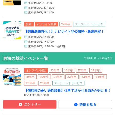
東京都:26/8/19 11:00
東京都:26/8/27 18:00
東京都:26/8/28 11:00
新着
オンライン開催
27年卒
エージェントサービス
【関東勤務特化！】ナビサイト非公開枠へ最速内定！
東京都:26/8/17 16:00
東京都:26/8/17 17:00
東京都:26/8/18 10:00 … 他23件
東海の就活イベント一覧
129件中 31 〜 45件を表示
オンライン開催
15年卒
16年卒
17年卒
18年卒
19年卒
20年卒
21年卒
22年卒
23年卒
24年卒
25年卒
26年卒
エージェントサービス
【信頼性の高い適性診断】仕事で活かせる強みが分かる！
08/14 (17:00~18:00)
エントリー
詳細を見る