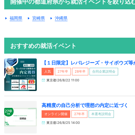
開催中の都道府県から就活イベントを絞り込
福岡県
宮崎県
沖縄県
おすすめの就活イベント
【１日限定】レバレジーズ・サイボウズ等
人気
27年卒
28年卒
合同企業説明会
東京都:26/8/22 11:00
高精度の自己分析で理想の内定に近づく
オンライン開催
27年卒
本選考説明会
東京都:26/8/25 14:00