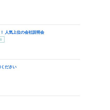
業！ 人気上位の会社説明会
会
加ください