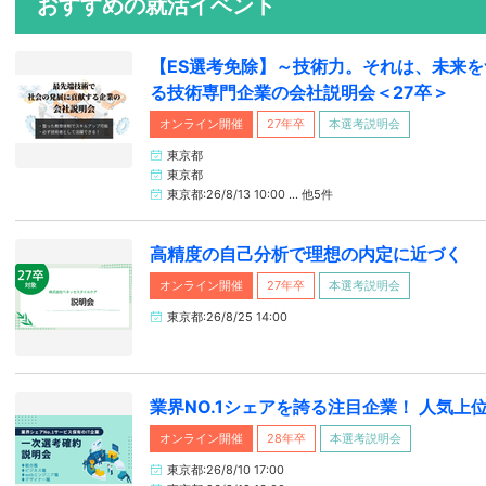
おすすめの就活イベント
【ES選考免除】～技術力。それは、未来
る技術専門企業の会社説明会＜27卒＞
オンライン開催
27年卒
本選考説明会
東京都
東京都
東京都:26/8/13 10:00 … 他5件
高精度の自己分析で理想の内定に近づく
オンライン開催
27年卒
本選考説明会
東京都:26/8/25 14:00
業界NO.1シェアを誇る注目企業！ 人気上
オンライン開催
28年卒
本選考説明会
東京都:26/8/10 17:00