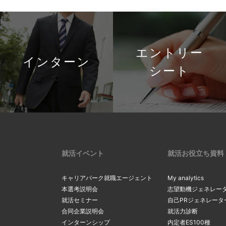
エントリー
インターン
シート
就活イベント
就活お役立ち資料
キャリアパーク就職エージェント
My analytics
本選考説明会
志望動機ジェネレー
就活セミナー
自己PRジェネレータ
合同企業説明会
就活力診断
インターンシップ
内定者ES100種