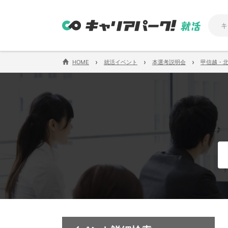
›
›
›
HOME
就活イベント
本選考説明会
甲信越・